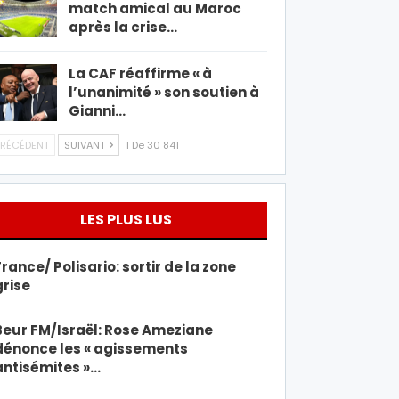
match amical au Maroc
après la crise…
La CAF réaffirme « à
l’unanimité » son soutien à
Gianni…
RÉCÉDENT
SUIVANT
1 De 30 841
LES PLUS LUS
France/ Polisario: sortir de la zone
grise
Beur FM/Israël: Rose Ameziane
dénonce les « agissements
antisémites »…