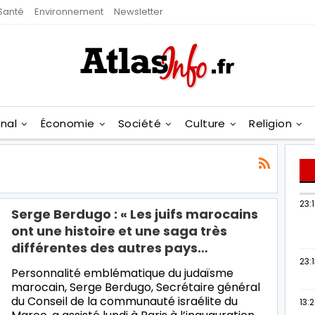
Santé
Environnement
Newsletter
onal
Économie
Société
Culture
Religion
23:
Serge Berdugo : « Les juifs marocains
ont une histoire et une saga très
différentes des autres pays…
23:
Personnalité emblématique du judaïsme
marocain, Serge Berdugo, Secrétaire général
du Conseil de la communauté israélite du
13: