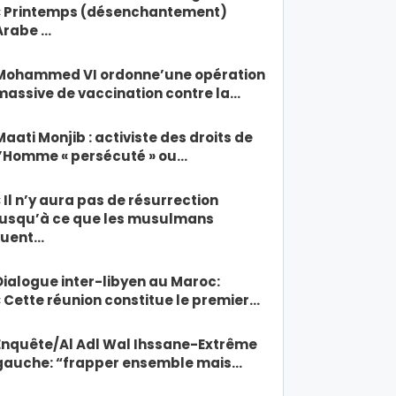
« Printemps (désenchantement)
Arabe …
Mohammed VI ordonne’une opération
massive de vaccination contre la…
Maati Monjib : activiste des droits de
l’Homme « persécuté » ou…
« Il n’y aura pas de résurrection
jusqu’à ce que les musulmans
tuent…
Dialogue inter-libyen au Maroc:
« Cette réunion constitue le premier…
Enquête/Al Adl Wal Ihssane-Extrême
gauche: “frapper ensemble mais…