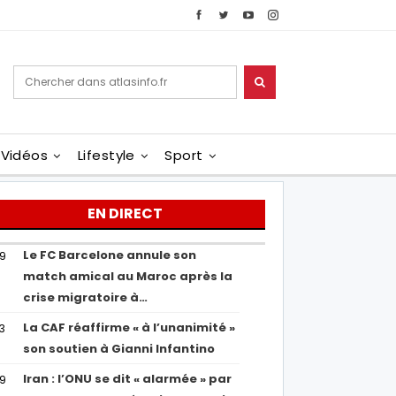
Vidéos
Lifestyle
Sport
EN DIRECT
Le FC Barcelone annule son
19
match amical au Maroc après la
crise migratoire à…
La CAF réaffirme « à l’unanimité »
13
son soutien à Gianni Infantino
Iran : l’ONU se dit « alarmée » par
29