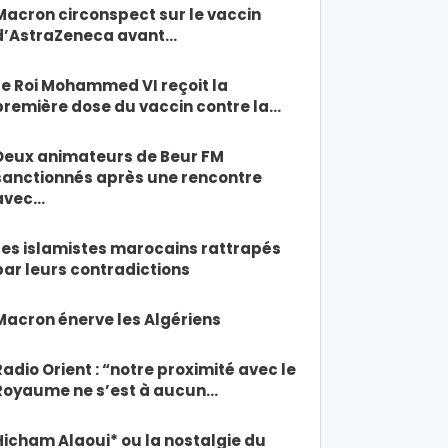
Macron circonspect sur le vaccin
d’AstraZeneca avant…
Le Roi Mohammed VI reçoit la
première dose du vaccin contre la…
Deux animateurs de Beur FM
sanctionnés après une rencontre
avec…
Les islamistes marocains rattrapés
par leurs contradictions
Macron énerve les Algériens
Radio Orient : “notre proximité avec le
Royaume ne s’est à aucun…
Hicham Alaoui* ou la nostalgie du