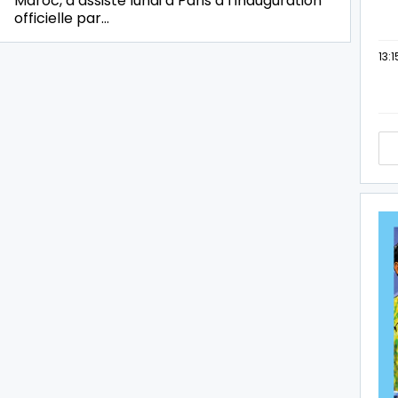
Maroc, a assisté lundi à Paris à l’inauguration
officielle par…
13:1