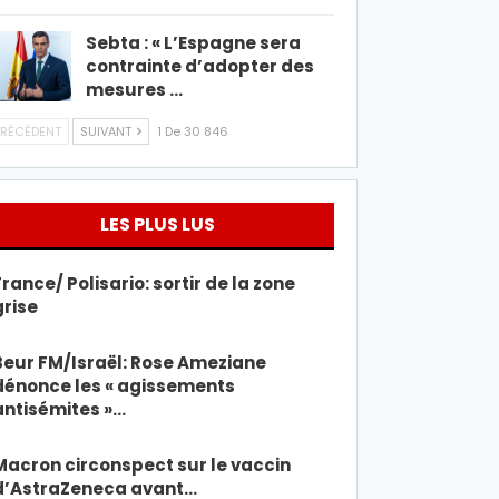
Sebta : « L’Espagne sera
contrainte d’adopter des
mesures …
RÉCÉDENT
SUIVANT
1 De 30 846
LES PLUS LUS
France/ Polisario: sortir de la zone
grise
Beur FM/Israël: Rose Ameziane
dénonce les « agissements
antisémites »…
Macron circonspect sur le vaccin
d’AstraZeneca avant…