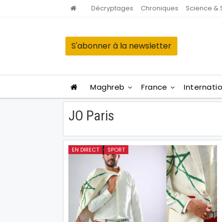
Décryptages
Chroniques
Science & 
S'abonner à la newsletter
Maghreb
France
Internati
JO Paris
EN DIRECT
SPORT