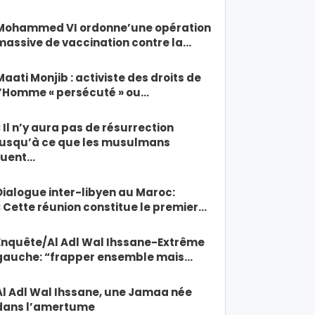
Mohammed VI ordonne’une opération
massive de vaccination contre la…
Maati Monjib : activiste des droits de
l’Homme « persécuté » ou…
« Il n’y aura pas de résurrection
jusqu’à ce que les musulmans
tuent…
Dialogue inter-libyen au Maroc:
« Cette réunion constitue le premier…
Enquête/Al Adl Wal Ihssane-Extrême
gauche: “frapper ensemble mais…
Al Adl Wal Ihssane, une Jamaa née
dans l’amertume