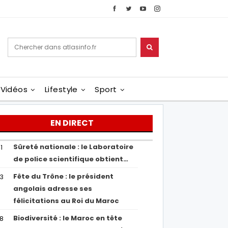
Vidéos
Lifestyle
Sport
EN DIRECT
Sûreté nationale : le Laboratoire
1
de police scientifique obtient…
Fête du Trône : le président
43
angolais adresse ses
félicitations au Roi du Maroc
Biodiversité : le Maroc en tête
38