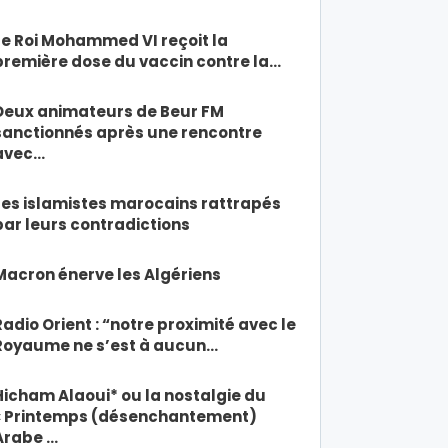
Le Roi Mohammed VI reçoit la
première dose du vaccin contre la…
Deux animateurs de Beur FM
sanctionnés après une rencontre
avec…
Les islamistes marocains rattrapés
par leurs contradictions
Macron énerve les Algériens
Radio Orient : “notre proximité avec le
Royaume ne s’est à aucun…
Hicham Alaoui* ou la nostalgie du
« Printemps (désenchantement)
Arabe …