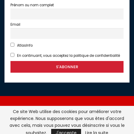
Prénom ou nom complet
Email
AtlasInfo
En continuant, vous acceptez la politique de confidentialité
Ce site Web utilise des cookies pour améliorer votre
expérience. Nous supposerons que vous êtes d'accord
Atlasinfo.fr : l'essentiel de l'actualité de la France et du
avec cela, mais vous pouvez vous désinscrire si vous le
Maghreb © Tous Droits Réservés - Atlasinfo- 2026
souhaitez.
J'accepte
Lire la suite
ATLASINFO