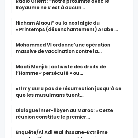
Radio Orient : “notre proximité avec le
Royaume ne s’est à aucun…
Hicham Alaoui* ou la nostalgie du
« Printemps (désenchantement) Arabe …
Mohammed VI ordonne’une opération
massive de vaccination contre la…
Maati Monjib : activiste des droits de
l’Homme « persécuté » ou…
« Il n’y aura pas de résurrection jusqu’à ce
que les musulmans tuent…
Dialogue inter-libyen au Maroc: « Cette
réunion constitue le premier…
Enquête/Al Adl Wal Ihssane-Extrême