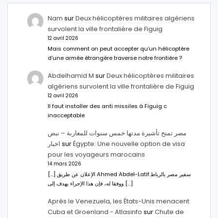
Nam
sur
Deux hélicoptères militaires algériens
survolent la ville frontalière de Figuig
12 avril 2026
Mais comment on peut accepter qu’un hélicoptère
d’une armée étrangère traverse notre frontière ?
Abdelhamid M
sur
Deux hélicoptères militaires
algériens survolent la ville frontalière de Figuig
12 avril 2026
Il faut installer des anti missiles à Figuig c
inacceptable
مصر تمنح تأشيرة مدتها خمس سنوات للمغاربة – نبض
اخبار
sur
Égypte: Une nouvelle option de visa
pour les voyageurs marocains
14 mars 2026
[…] الإعلان عن طريق Ahmed Abdel-Latifسفير مصر بالرباط.
ووفقا له، فإن هذا الإجراء يهدف إلى […]
Après le Venezuela, les États-Unis menacent
Cuba et Groenland - Atlasinfo
sur
Chute de