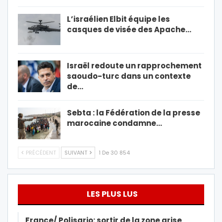
L’israélien Elbit équipe les
casques de visée des Apache…
Israël redoute un rapprochement
saoudo-turc dans un contexte
de…
Sebta : la Fédération de la presse
marocaine condamne…
PRÉCÉDENT
SUIVANT
1 De 30 854
LES PLUS LUS
France/ Polisario: sortir de la zone grise