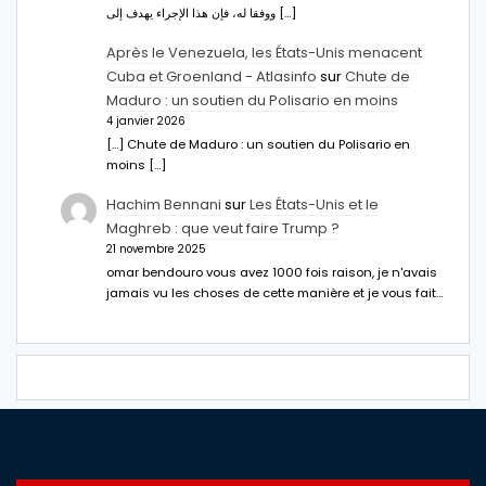
ووفقا له، فإن هذا الإجراء يهدف إلى […]
Après le Venezuela, les États-Unis menacent
Cuba et Groenland - Atlasinfo
sur
Chute de
Maduro : un soutien du Polisario en moins
4 janvier 2026
[…] Chute de Maduro : un soutien du Polisario en
moins […]
Hachim Bennani
sur
Les États-Unis et le
Maghreb : que veut faire Trump ?
21 novembre 2025
omar bendouro vous avez 1000 fois raison, je n'avais
jamais vu les choses de cette manière et je vous fait…