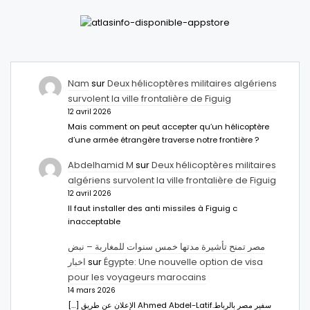
Nam
sur
Deux hélicoptères militaires algériens
survolent la ville frontalière de Figuig
12 avril 2026
Mais comment on peut accepter qu’un hélicoptère
d’une armée étrangère traverse notre frontière ?
Abdelhamid M
sur
Deux hélicoptères militaires
algériens survolent la ville frontalière de Figuig
12 avril 2026
Il faut installer des anti missiles à Figuig c
inacceptable
مصر تمنح تأشيرة مدتها خمس سنوات للمغاربة – نبض
اخبار
sur
Égypte: Une nouvelle option de visa
pour les voyageurs marocains
14 mars 2026
[…] الإعلان عن طريق Ahmed Abdel-Latifسفير مصر بالرباط.