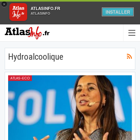
×
ATLASINFO.FR
INSTALLER
ATLASINFO
Hydroalcoolique
ATLAS-ECO