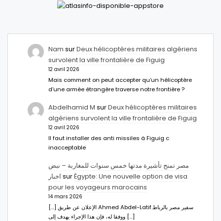
Nam
sur
Deux hélicoptères militaires algériens
survolent la ville frontalière de Figuig
12 avril 2026
Mais comment on peut accepter qu’un hélicoptère
d’une armée étrangère traverse notre frontière ?
Abdelhamid M
sur
Deux hélicoptères militaires
algériens survolent la ville frontalière de Figuig
12 avril 2026
Il faut installer des anti missiles à Figuig c
inacceptable
مصر تمنح تأشيرة مدتها خمس سنوات للمغاربة – نبض
اخبار
sur
Égypte: Une nouvelle option de visa
pour les voyageurs marocains
14 mars 2026
[…] الإعلان عن طريق Ahmed Abdel-Latifسفير مصر بالرباط.
ووفقا له، فإن هذا الإجراء يهدف إلى […]