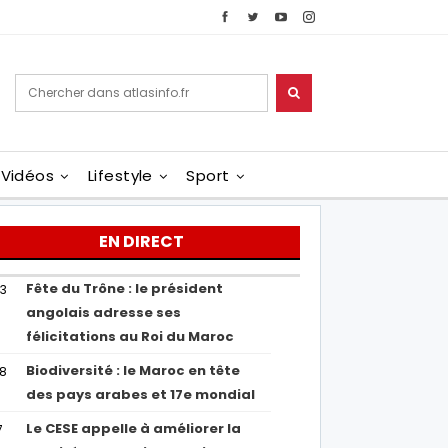
Vidéos
Lifestyle
Sport
EN DIRECT
Fête du Trône : le président
43
angolais adresse ses
félicitations au Roi du Maroc
Biodiversité : le Maroc en tête
38
des pays arabes et 17e mondial
Le CESE appelle à améliorer la
7