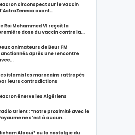
Macron circonspect sur le vaccin
d’AstraZeneca avant…
Le Roi Mohammed VI reçoit la
première dose du vaccin contre la…
Deux animateurs de Beur FM
sanctionnés après une rencontre
avec…
Les islamistes marocains rattrapés
par leurs contradictions
Macron énerve les Algériens
Radio Orient : “notre proximité avec le
Royaume ne s’est à aucun…
Hicham Alaoui* ou la nostalgie du