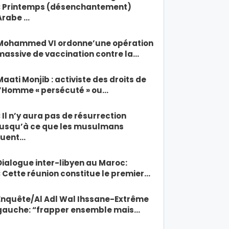
« Printemps (désenchantement)
Arabe …
Mohammed VI ordonne’une opération
massive de vaccination contre la…
Maati Monjib : activiste des droits de
l’Homme « persécuté » ou…
« Il n’y aura pas de résurrection
jusqu’à ce que les musulmans
tuent…
Dialogue inter-libyen au Maroc:
« Cette réunion constitue le premier…
Enquête/Al Adl Wal Ihssane-Extrême
gauche: “frapper ensemble mais…