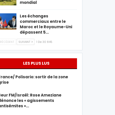
mondial
Les échanges
commerciaux entre le
Maroc et le Royaume-Uni
dépassent 5…
RÉCÉDENT
SUIVANT
1 De 30 845
LES PLUS LUS
France/ Polisario: sortir de la zone
grise
Beur FM/Israël: Rose Ameziane
dénonce les « agissements
antisémites »…