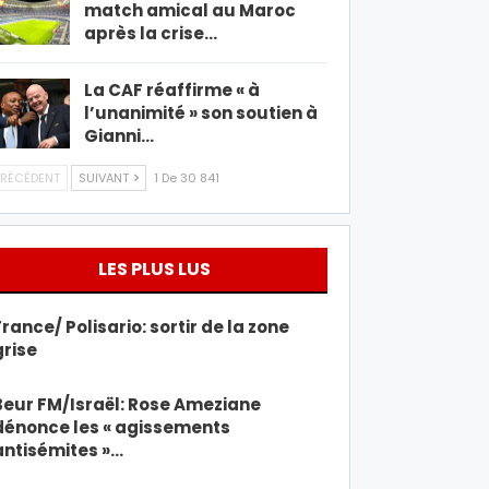
match amical au Maroc
après la crise…
La CAF réaffirme « à
l’unanimité » son soutien à
Gianni…
RÉCÉDENT
SUIVANT
1 De 30 841
LES PLUS LUS
France/ Polisario: sortir de la zone
grise
Beur FM/Israël: Rose Ameziane
dénonce les « agissements
antisémites »…