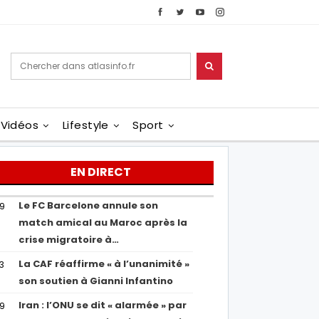
Vidéos
Lifestyle
Sport
EN DIRECT
Le FC Barcelone annule son
19
match amical au Maroc après la
crise migratoire à…
La CAF réaffirme « à l’unanimité »
13
son soutien à Gianni Infantino
Iran : l’ONU se dit « alarmée » par
29