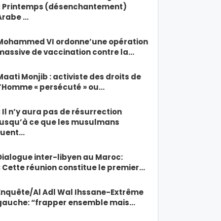
« Printemps (désenchantement)
Arabe …
Mohammed VI ordonne’une opération
massive de vaccination contre la…
Maati Monjib : activiste des droits de
l’Homme « persécuté » ou…
« Il n’y aura pas de résurrection
jusqu’à ce que les musulmans
tuent…
Dialogue inter-libyen au Maroc:
« Cette réunion constitue le premier…
Enquête/Al Adl Wal Ihssane-Extrême
gauche: “frapper ensemble mais…