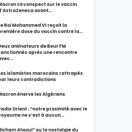
Macron circonspect sur le vaccin
d’AstraZeneca avant…
Le Roi Mohammed VI reçoit la
première dose du vaccin contre la…
Deux animateurs de Beur FM
sanctionnés après une rencontre
avec…
Les islamistes marocains rattrapés
par leurs contradictions
Macron énerve les Algériens
Radio Orient : “notre proximité avec le
Royaume ne s’est à aucun…
Hicham Alaoui* ou la nostalgie du