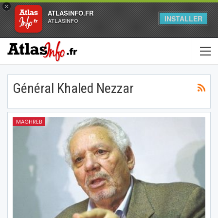
×
ATLASINFO.FR
INSTALLER
ATLASINFO
Général Khaled Nezzar
MAGHREB