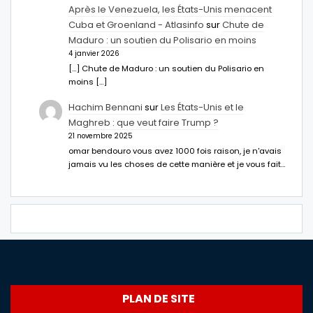
Après le Venezuela, les États-Unis menacent
Cuba et Groenland - Atlasinfo
sur
Chute de
Maduro : un soutien du Polisario en moins
4 janvier 2026
[…] Chute de Maduro : un soutien du Polisario en
moins […]
Hachim Bennani
sur
Les États-Unis et le
Maghreb : que veut faire Trump ?
21 novembre 2025
omar bendouro vous avez 1000 fois raison, je n'avais
jamais vu les choses de cette manière et je vous fait…
PLAN DE SITE