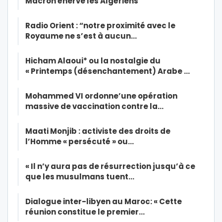
Macron énerve les Algériens
Radio Orient : “notre proximité avec le
Royaume ne s’est à aucun…
Hicham Alaoui* ou la nostalgie du
« Printemps (désenchantement) Arabe …
Mohammed VI ordonne’une opération
massive de vaccination contre la…
Maati Monjib : activiste des droits de
l’Homme « persécuté » ou…
« Il n’y aura pas de résurrection jusqu’à ce
que les musulmans tuent…
Dialogue inter-libyen au Maroc: « Cette
réunion constitue le premier…