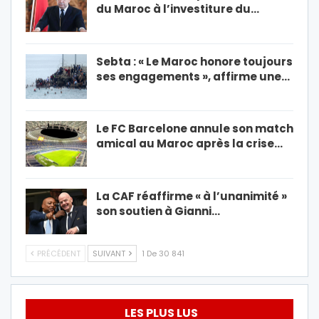
du Maroc à l’investiture du…
Sebta : « Le Maroc honore toujours
ses engagements », affirme une…
Le FC Barcelone annule son match
amical au Maroc après la crise…
La CAF réaffirme « à l’unanimité »
son soutien à Gianni…
PRÉCÉDENT
SUIVANT
1 De 30 841
LES PLUS LUS