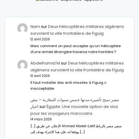
Nam
sur
Deux hélicoptères militaires algériens
survolent la ville frontalière de Figuig
12 avril 2026
Mais comment on peut accepter qu’un hélicoptère
d’une armée étrangère traverse notre frontière ?
Abdelhamid M
sur
Deux hélicoptères militaires
algériens survolent la ville frontalière de Figuig
12 avril 2026
Il faut installer des anti missiles à Figuig c
inacceptable
مصر تمنح تأشيرة مدتها خمس سنوات للمغاربة – نبض
اخبار
sur
Égypte: Une nouvelle option de visa
pour les voyageurs marocains
14 mars 2026
[…] الإعلان عن طريق Ahmed Abdel-Latifسفير مصر بالرباط.
ووفقا له، فإن هذا الإجراء يهدف إلى […]