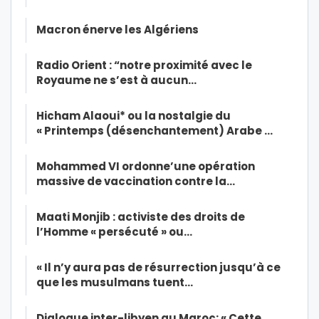
Macron énerve les Algériens
Radio Orient : “notre proximité avec le
Royaume ne s’est à aucun…
Hicham Alaoui* ou la nostalgie du
« Printemps (désenchantement) Arabe …
Mohammed VI ordonne’une opération
massive de vaccination contre la…
Maati Monjib : activiste des droits de
l’Homme « persécuté » ou…
« Il n’y aura pas de résurrection jusqu’à ce
que les musulmans tuent…
Dialogue inter-libyen au Maroc: « Cette