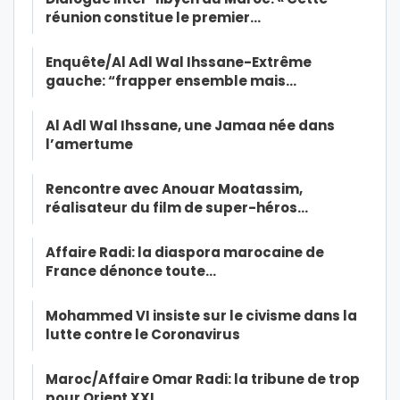
réunion constitue le premier…
Enquête/Al Adl Wal Ihssane-Extrême
gauche: “frapper ensemble mais…
Al Adl Wal Ihssane, une Jamaa née dans
l’amertume
Rencontre avec Anouar Moatassim,
réalisateur du film de super-héros…
Affaire Radi: la diaspora marocaine de
France dénonce toute…
Mohammed VI insiste sur le civisme dans la
lutte contre le Coronavirus
Maroc/Affaire Omar Radi: la tribune de trop
pour Orient XXI