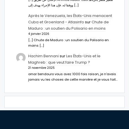
ووفقا له، فإن هذا الإجراء يهدف إلى […]
Après le Venezuela, les États-Unis menacent
Cuba et Groenland - Atlasinfo
sur
Chute de
Maduro : un soutien du Polisario en moins
4 janvier 2026
[…] Chute de Maduro : un soutien du Polisario en
moins […]
Hachim Bennani
sur
Les États-Unis et le
Maghreb : que veut faire Trump ?
21 novembre 2025
omar bendouro vous avez 1000 fois raison, je n'avais
jamais vu les choses de cette manière et je vous fait…