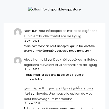
Nam
sur
Deux hélicoptères militaires algériens
survolent la ville frontalière de Figuig
12 avril 2026
Mais comment on peut accepter qu’un hélicoptère
d’une armée étrangère traverse notre frontière ?
Abdelhamid M
sur
Deux hélicoptères militaires
algériens survolent la ville frontalière de Figuig
12 avril 2026
Il faut installer des anti missiles à Figuig c
inacceptable
مصر تمنح تأشيرة مدتها خمس سنوات للمغاربة – نبض
اخبار
sur
Égypte: Une nouvelle option de visa
pour les voyageurs marocains
14 mars 2026
[…] الإعلان عن طريق Ahmed Abdel-Latifسفير مصر بالرباط.