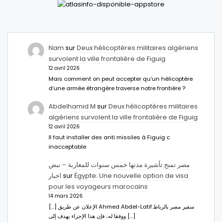
Nam
sur
Deux hélicoptères militaires algériens
survolent la ville frontalière de Figuig
12 avril 2026
Mais comment on peut accepter qu’un hélicoptère
d’une armée étrangère traverse notre frontière ?
Abdelhamid M
sur
Deux hélicoptères militaires
algériens survolent la ville frontalière de Figuig
12 avril 2026
Il faut installer des anti missiles à Figuig c
inacceptable
مصر تمنح تأشيرة مدتها خمس سنوات للمغاربة – نبض
اخبار
sur
Égypte: Une nouvelle option de visa
pour les voyageurs marocains
14 mars 2026
[…] الإعلان عن طريق Ahmed Abdel-Latifسفير مصر بالرباط.
ووفقا له، فإن هذا الإجراء يهدف إلى […]