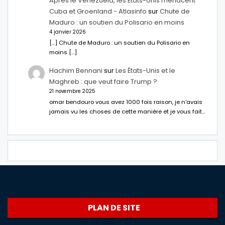
Après le Venezuela, les États-Unis menacent
Cuba et Groenland - Atlasinfo
sur
Chute de
Maduro : un soutien du Polisario en moins
4 janvier 2026
[…] Chute de Maduro : un soutien du Polisario en
moins […]
Hachim Bennani
sur
Les États-Unis et le
Maghreb : que veut faire Trump ?
21 novembre 2025
omar bendouro vous avez 1000 fois raison, je n'avais
jamais vu les choses de cette manière et je vous fait…
PLAN DE SITE