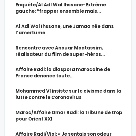
Enquête/Al Adl Wal Ihssane-Extrême
gauche: “frapper ensemble mais…
Al Adl Wal Ihssane, une Jamaa née dans
l’amertume
Rencontre avec Anouar Moatassim,
réalisateur du film de super-héros…
Affaire Radi: la diaspora marocaine de
France dénonce toute…
Mohammed VI insiste sur le civisme dans la
lutte contre le Coronavirus
Maroc/Affaire Omar Radi: la tribune de trop
pour Orient XXI
Affaire Radi/Viol: « Je sentais son odeur