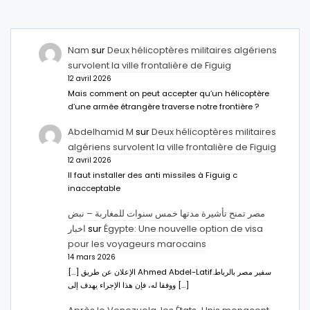
Nam
sur
Deux hélicoptères militaires algériens
survolent la ville frontalière de Figuig
12 avril 2026
Mais comment on peut accepter qu’un hélicoptère
d’une armée étrangère traverse notre frontière ?
Abdelhamid M
sur
Deux hélicoptères militaires
algériens survolent la ville frontalière de Figuig
12 avril 2026
Il faut installer des anti missiles à Figuig c
inacceptable
مصر تمنح تأشيرة مدتها خمس سنوات للمغاربة – نبض
اخبار
sur
Égypte: Une nouvelle option de visa
pour les voyageurs marocains
14 mars 2026
[…] الإعلان عن طريق Ahmed Abdel-Latifسفير مصر بالرباط.
ووفقا له، فإن هذا الإجراء يهدف إلى […]