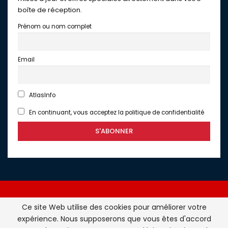
boîte de réception.
Prénom ou nom complet
Email
AtlasInfo
En continuant, vous acceptez la politique de confidentialité
Ce site Web utilise des cookies pour améliorer votre
expérience. Nous supposerons que vous êtes d'accord
Atlasinfo.fr : l'essentiel de l'actualité de la France et du