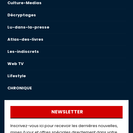
Culture-Medias
Décryptages
Lu-dans-la-presse
Atlas-des-livres
Les-indiscrets
Web TV
Lifestyle
CHRONIQUE
NEWSLETTER
Inscrivez-vous ici pour recevoir les dernières nouvelles,
mises à jour et offres spéciales directement dans votre