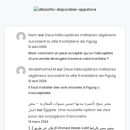
Nam
sur
Deux hélicoptères militaires algériens
survolent la ville frontalière de Figuig
12 avril 2026
Mais comment on peut accepter qu’un hélicoptère
d’une armée étrangère traverse notre frontière ?
Abdelhamid M
sur
Deux hélicoptères militaires
algériens survolent la ville frontalière de Figuig
12 avril 2026
Il faut installer des anti missiles à Figuig c
inacceptable
مصر تمنح تأشيرة مدتها خمس سنوات للمغاربة – نبض
اخبار
sur
Égypte: Une nouvelle option de visa
pour les voyageurs marocains
14 mars 2026
[…] الإعلان عن طريق Ahmed Abdel-Latifسفير مصر بالرباط.