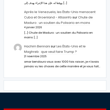
ووفقا له، فإن هذا الإجراء يهدف إلى […]
Après le Venezuela, les États-Unis menacent
Cuba et Groenland - Atlasinfo
sur
Chute de
Maduro : un soutien du Polisario en moins
4 janvier 2026
[…] Chute de Maduro : un soutien du Polisario en
moins […]
Hachim Bennani
sur
Les États-Unis et le
Maghreb : que veut faire Trump ?
21 novembre 2025
omar bendouro vous avez 1000 fois raison, je n'avais
jamais vu les choses de cette manière et je vous fait…