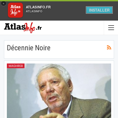
×
ATLASINFO.FR
INSTALLER
ATLASINFO
Décennie Noire
MAGHREB