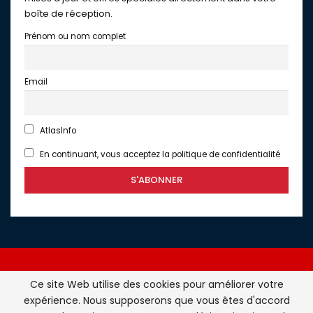
boîte de réception.
Prénom ou nom complet
Email
AtlasInfo
En continuant, vous acceptez la politique de confidentialité
Ce site Web utilise des cookies pour améliorer votre
expérience. Nous supposerons que vous êtes d'accord
Atlasinfo.fr : l'essentiel de l'actualité de la France et du