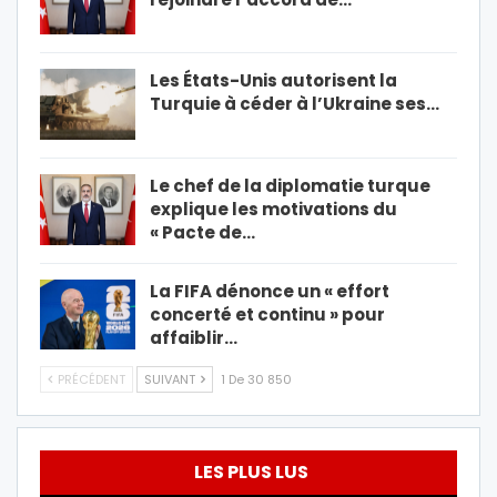
Les États-Unis autorisent la
Turquie à céder à l’Ukraine ses…
Le chef de la diplomatie turque
explique les motivations du
« Pacte de…
La FIFA dénonce un « effort
concerté et continu » pour
affaiblir…
PRÉCÉDENT
SUIVANT
1 De 30 850
LES PLUS LUS