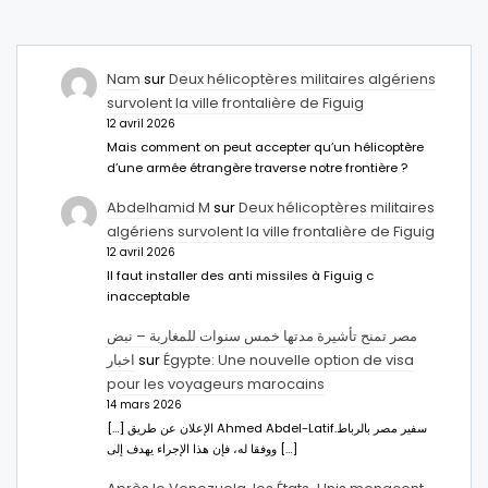
Nam
sur
Deux hélicoptères militaires algériens
survolent la ville frontalière de Figuig
12 avril 2026
Mais comment on peut accepter qu’un hélicoptère
d’une armée étrangère traverse notre frontière ?
Abdelhamid M
sur
Deux hélicoptères militaires
algériens survolent la ville frontalière de Figuig
12 avril 2026
Il faut installer des anti missiles à Figuig c
inacceptable
مصر تمنح تأشيرة مدتها خمس سنوات للمغاربة – نبض
اخبار
sur
Égypte: Une nouvelle option de visa
pour les voyageurs marocains
14 mars 2026
[…] الإعلان عن طريق Ahmed Abdel-Latifسفير مصر بالرباط.
ووفقا له، فإن هذا الإجراء يهدف إلى […]