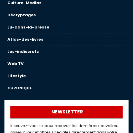
Culture-Medias
Décryptages
Lu-dans-la-presse
Atlas-des-livres
Les-indiscrets
Web TV
Lifestyle
CHRONIQUE
NEWSLETTER
Inscrivez-vous ici pour recevoir les dernières nouvelles,
mises à jour et offres spéciales directement dans votre