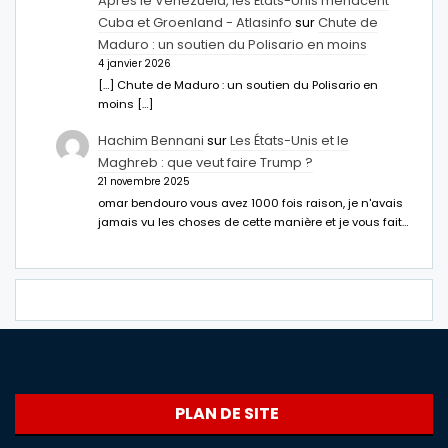
Après le Venezuela, les États-Unis menacent
Cuba et Groenland - Atlasinfo
sur
Chute de
Maduro : un soutien du Polisario en moins
4 janvier 2026
[…] Chute de Maduro : un soutien du Polisario en
moins […]
Hachim Bennani
sur
Les États-Unis et le
Maghreb : que veut faire Trump ?
21 novembre 2025
omar bendouro vous avez 1000 fois raison, je n'avais
jamais vu les choses de cette manière et je vous fait…
PLAN DE SITE