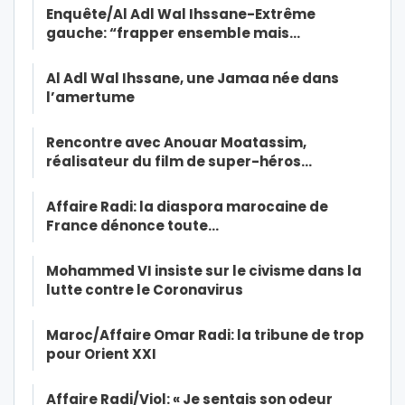
Enquête/Al Adl Wal Ihssane-Extrême
gauche: “frapper ensemble mais…
Al Adl Wal Ihssane, une Jamaa née dans
l’amertume
Rencontre avec Anouar Moatassim,
réalisateur du film de super-héros…
Affaire Radi: la diaspora marocaine de
France dénonce toute…
Mohammed VI insiste sur le civisme dans la
lutte contre le Coronavirus
Maroc/Affaire Omar Radi: la tribune de trop
pour Orient XXI
Affaire Radi/Viol: « Je sentais son odeur