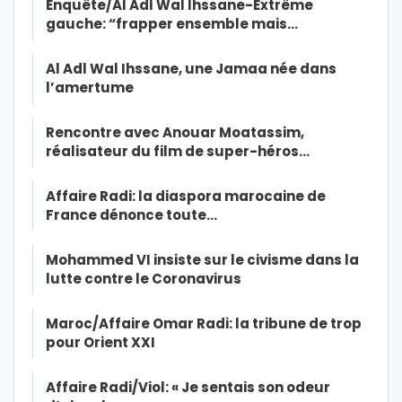
Enquête/Al Adl Wal Ihssane-Extrême
gauche: “frapper ensemble mais…
Al Adl Wal Ihssane, une Jamaa née dans
l’amertume
Rencontre avec Anouar Moatassim,
réalisateur du film de super-héros…
Affaire Radi: la diaspora marocaine de
France dénonce toute…
Mohammed VI insiste sur le civisme dans la
lutte contre le Coronavirus
Maroc/Affaire Omar Radi: la tribune de trop
pour Orient XXI
Affaire Radi/Viol: « Je sentais son odeur