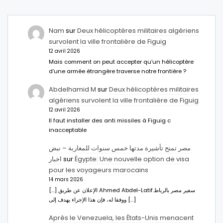
Nam
sur
Deux hélicoptères militaires algériens
survolent la ville frontalière de Figuig
12 avril 2026
Mais comment on peut accepter qu’un hélicoptère
d’une armée étrangère traverse notre frontière ?
Abdelhamid M
sur
Deux hélicoptères militaires
algériens survolent la ville frontalière de Figuig
12 avril 2026
Il faut installer des anti missiles à Figuig c
inacceptable
مصر تمنح تأشيرة مدتها خمس سنوات للمغاربة – نبض
اخبار
sur
Égypte: Une nouvelle option de visa
pour les voyageurs marocains
14 mars 2026
[…] الإعلان عن طريق Ahmed Abdel-Latifسفير مصر بالرباط.
ووفقا له، فإن هذا الإجراء يهدف إلى […]
Après le Venezuela, les États-Unis menacent