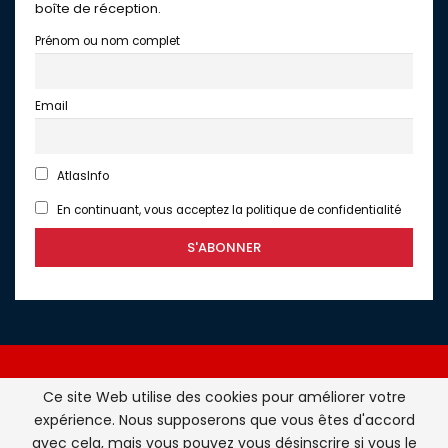
boîte de réception.
Prénom ou nom complet
Email
AtlasInfo
En continuant, vous acceptez la politique de confidentialité
Ce site Web utilise des cookies pour améliorer votre
expérience. Nous supposerons que vous êtes d'accord
Atlasinfo.fr : l'essentiel de l'actualité de la France et du
avec cela, mais vous pouvez vous désinscrire si vous le
Maghreb © Tous Droits Réservés - Atlasinfo- 2026