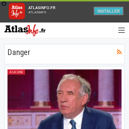
×
ATLASINFO.FR
INSTALLER
ATLASINFO
Danger
A LA UNE