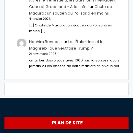
Après le Venezuela, les États-Unis menacent
Cuba et Groenland - Atlasinfo
sur
Chute de
Maduro : un soutien du Polisario en moins
4 janvier 2026
[…] Chute de Maduro : un soutien du Polisario en
moins […]
Hachim Bennani
sur
Les États-Unis et le
Maghreb : que veut faire Trump ?
21 novembre 2025
omar bendouro vous avez 1000 fois raison, je n'avais
jamais vu les choses de cette manière et je vous fait…
PLAN DE SITE