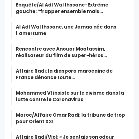
Enquête/Al Adl Wal Ihssane-Extrême
gauche: “frapper ensemble mais…
Al Adl Wal Ihssane, une Jamaa née dans
l’amertume
Rencontre avec Anouar Moatassim,
réalisateur du film de super-héros…
Affaire Radi: la diaspora marocaine de
France dénonce toute…
Mohammed VI insiste sur le civisme dans la
lutte contre le Coronavirus
Maroc/Affaire Omar Radi: la tribune de trop
pour Orient XXI
Affaire Radi/Viol: « Je sentais son odeur