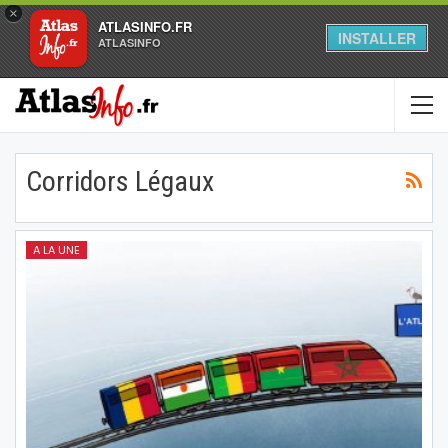
×
ATLASINFO.FR
INSTALLER
ATLASINFO
Corridors Légaux
A LA UNE