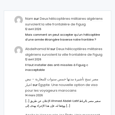
Nam
sur
Deux hélicoptères militaires algériens
survolent la ville frontalière de Figuig
12 avril 2026
Mais comment on peut accepter qu’un hélicoptère
d’une armée étrangère traverse notre frontière ?
Abdelhamid M
sur
Deux hélicoptères militaires
algériens survolent la ville frontalière de Figuig
12 avril 2026
Il faut installer des anti missiles à Figuig c
inacceptable
مصر تمنح تأشيرة مدتها خمس سنوات للمغاربة – نبض
اخبار
sur
Égypte: Une nouvelle option de visa
pour les voyageurs marocains
14 mars 2026
[…] الإعلان عن طريق Ahmed Abdel-Latifسفير مصر بالرباط.
ووفقا له، فإن هذا الإجراء يهدف إلى […]