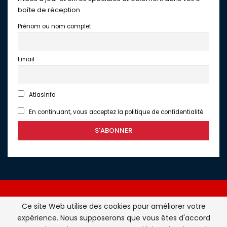
boîte de réception.
Prénom ou nom complet
Email
AtlasInfo
En continuant, vous acceptez la politique de confidentialité
Ce site Web utilise des cookies pour améliorer votre
expérience. Nous supposerons que vous êtes d'accord
Atlasinfo.fr : l'essentiel de l'actualité de la France et du