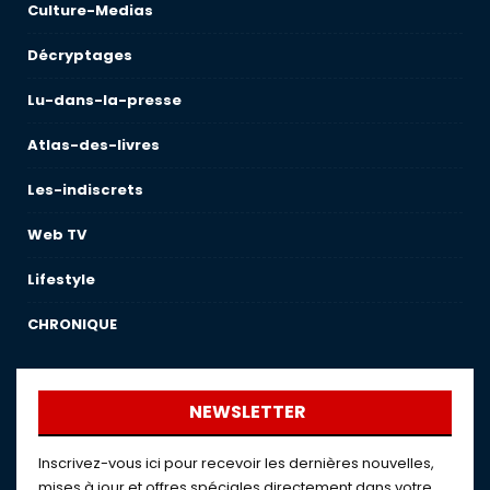
Culture-Medias
Décryptages
Lu-dans-la-presse
Atlas-des-livres
Les-indiscrets
Web TV
Lifestyle
CHRONIQUE
NEWSLETTER
Inscrivez-vous ici pour recevoir les dernières nouvelles,
mises à jour et offres spéciales directement dans votre