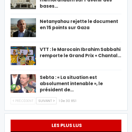
bases…
Netanyahou rejette le document
en 15 points sur Gaza
VTT : le Marocain Ibrahim Sabbahi
remporte le Grand Prix « Chantal…
Sebta : « La situation est
absolument intenable », le
président de…
PRÉCÉDENT
SUIVANT
1 De 30 851
LES PLUS LUS