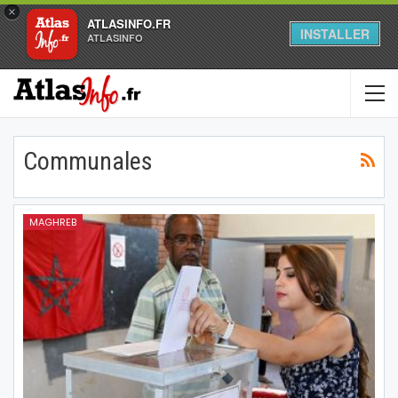
×
ATLASINFO.FR
INSTALLER
ATLASINFO
Communales
MAGHREB