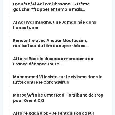
Enquête/Al Adl Wal Ihssane-Extrême
gauche: “frapper ensemble mais…
Al Adl Wal Ihssane, une Jamaa née dans
l’amertume
Rencontre avec Anouar Moatassim,
réalisateur du film de super-héros…
Affaire Radi: la diaspora marocaine de
France dénonce toute…
Mohammed VI insiste sur le civisme dans la
lutte contre le Coronavirus
Maroc/Affaire Omar Radi: la tribune de trop
pour Orient XXI
Affaire Radi/Viol: « Je sentais son odeur