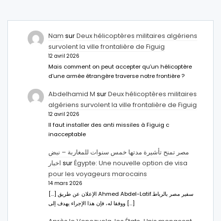
Nam
sur
Deux hélicoptères militaires algériens
survolent la ville frontalière de Figuig
12 avril 2026
Mais comment on peut accepter qu’un hélicoptère
d’une armée étrangère traverse notre frontière ?
Abdelhamid M
sur
Deux hélicoptères militaires
algériens survolent la ville frontalière de Figuig
12 avril 2026
Il faut installer des anti missiles à Figuig c
inacceptable
مصر تمنح تأشيرة مدتها خمس سنوات للمغاربة – نبض
اخبار
sur
Égypte: Une nouvelle option de visa
pour les voyageurs marocains
14 mars 2026
[…] الإعلان عن طريق Ahmed Abdel-Latifسفير مصر بالرباط.
ووفقا له، فإن هذا الإجراء يهدف إلى […]