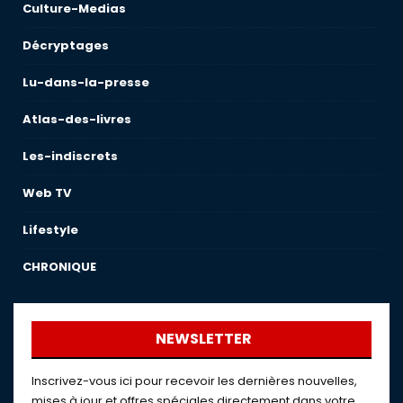
Culture-Medias
Décryptages
Lu-dans-la-presse
Atlas-des-livres
Les-indiscrets
Web TV
Lifestyle
CHRONIQUE
NEWSLETTER
Inscrivez-vous ici pour recevoir les dernières nouvelles,
mises à jour et offres spéciales directement dans votre