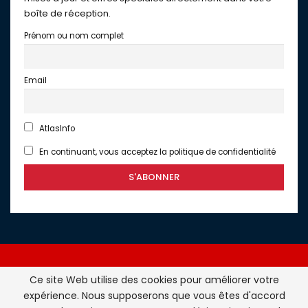
boîte de réception.
Prénom ou nom complet
Email
AtlasInfo
En continuant, vous acceptez la politique de confidentialité
Ce site Web utilise des cookies pour améliorer votre
expérience. Nous supposerons que vous êtes d'accord
Atlasinfo.fr : l'essentiel de l'actualité de la France et du