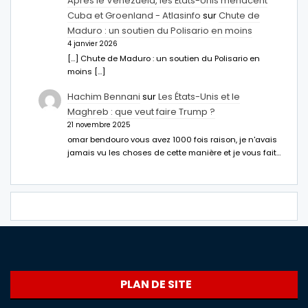
Après le Venezuela, les États-Unis menacent
Cuba et Groenland - Atlasinfo
sur
Chute de
Maduro : un soutien du Polisario en moins
4 janvier 2026
[…] Chute de Maduro : un soutien du Polisario en
moins […]
Hachim Bennani
sur
Les États-Unis et le
Maghreb : que veut faire Trump ?
21 novembre 2025
omar bendouro vous avez 1000 fois raison, je n'avais
jamais vu les choses de cette manière et je vous fait…
PLAN DE SITE