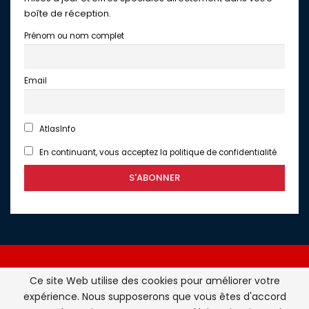
boîte de réception.
Prénom ou nom complet
Email
AtlasInfo
En continuant, vous acceptez la politique de confidentialité
Ce site Web utilise des cookies pour améliorer votre
expérience. Nous supposerons que vous êtes d'accord
Atlasinfo.fr : l'essentiel de l'actualité de la France et du