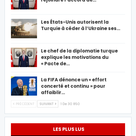
Les États-Unis autorisent la
Turquie à céder à l’Ukraine ses…
Le chef de la diplomatie turque
explique les motivations du
« Pacte de…
La FIFA dénonce un « effort
concerté et continu » pour
affaiblir…
PRÉCÉDENT
SUIVANT
1 De 30 850
LES PLUS LUS