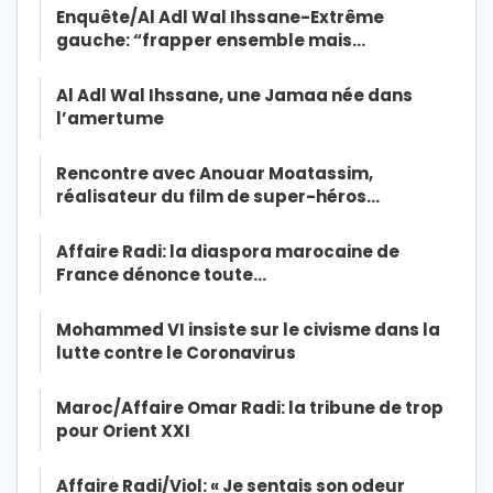
Enquête/Al Adl Wal Ihssane-Extrême
gauche: “frapper ensemble mais…
Al Adl Wal Ihssane, une Jamaa née dans
l’amertume
Rencontre avec Anouar Moatassim,
réalisateur du film de super-héros…
Affaire Radi: la diaspora marocaine de
France dénonce toute…
Mohammed VI insiste sur le civisme dans la
lutte contre le Coronavirus
Maroc/Affaire Omar Radi: la tribune de trop
pour Orient XXI
Affaire Radi/Viol: « Je sentais son odeur