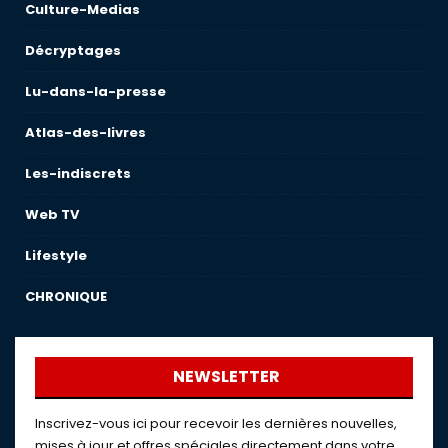
Culture-Medias
Décryptages
Lu-dans-la-presse
Atlas-des-livres
Les-indiscrets
Web TV
Lifestyle
CHRONIQUE
NEWSLETTER
Inscrivez-vous ici pour recevoir les dernières nouvelles,
mises à jour et offres spéciales directement dans votre