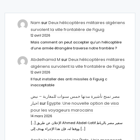
Nam
sur
Deux hélicoptères militaires algériens
survolent la ville frontalière de Figuig
12 avril 2026
Mais comment on peut accepter qu’un hélicoptère
d’une armée étrangère traverse notre frontière ?
Abdelhamid M
sur
Deux hélicoptères militaires
algériens survolent la ville frontalière de Figuig
12 avril 2026
Il faut installer des anti missiles à Figuig c
inacceptable
مصر تمنح تأشيرة مدتها خمس سنوات للمغاربة – نبض
اخبار
sur
Égypte: Une nouvelle option de visa
pour les voyageurs marocains
14 mars 2026
[…] الإعلان عن طريق Ahmed Abdel-Latifسفير مصر بالرباط.
ووفقا له، فإن هذا الإجراء يهدف إلى […]