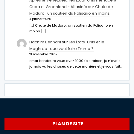
Après le Venezuela, les États-Unis menacent
Cuba et Groenland - Atlasinfo
sur
Chute de
Maduro : un soutien du Polisario en moins
4 janvier 2026
[…] Chute de Maduro : un soutien du Polisario en
moins […]
Hachim Bennani
sur
Les États-Unis et le
Maghreb : que veut faire Trump ?
21 novembre 2025
omar bendouro vous avez 1000 fois raison, je n'avais
jamais vu les choses de cette manière et je vous fait…
PLAN DE SITE