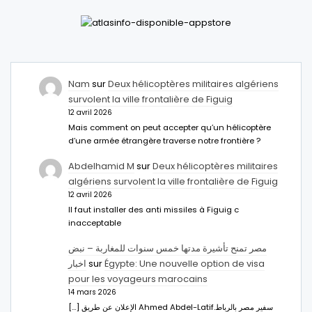
Nam
sur
Deux hélicoptères militaires algériens
survolent la ville frontalière de Figuig
12 avril 2026
Mais comment on peut accepter qu’un hélicoptère
d’une armée étrangère traverse notre frontière ?
Abdelhamid M
sur
Deux hélicoptères militaires
algériens survolent la ville frontalière de Figuig
12 avril 2026
Il faut installer des anti missiles à Figuig c
inacceptable
مصر تمنح تأشيرة مدتها خمس سنوات للمغاربة – نبض
اخبار
sur
Égypte: Une nouvelle option de visa
pour les voyageurs marocains
14 mars 2026
[…] الإعلان عن طريق Ahmed Abdel-Latifسفير مصر بالرباط.