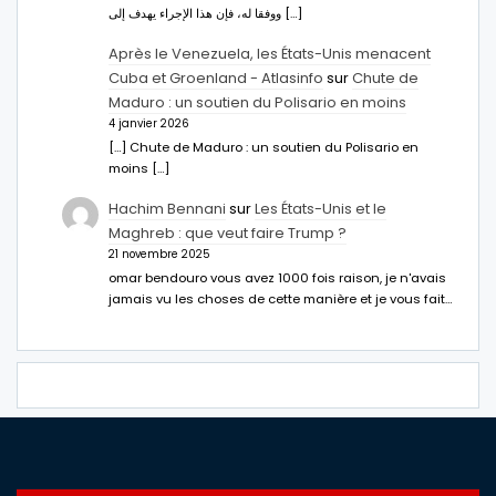
ووفقا له، فإن هذا الإجراء يهدف إلى […]
Après le Venezuela, les États-Unis menacent
Cuba et Groenland - Atlasinfo
sur
Chute de
Maduro : un soutien du Polisario en moins
4 janvier 2026
[…] Chute de Maduro : un soutien du Polisario en
moins […]
Hachim Bennani
sur
Les États-Unis et le
Maghreb : que veut faire Trump ?
21 novembre 2025
omar bendouro vous avez 1000 fois raison, je n'avais
jamais vu les choses de cette manière et je vous fait…