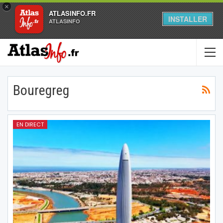
×
ATLASINFO.FR
INSTALLER
ATLASINFO
Bouregreg
EN DIRECT