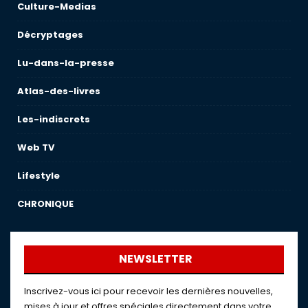
Culture-Medias
Décryptages
Lu-dans-la-presse
Atlas-des-livres
Les-indiscrets
Web TV
Lifestyle
CHRONIQUE
NEWSLETTER
Inscrivez-vous ici pour recevoir les dernières nouvelles,
mises à jour et offres spéciales directement dans votre