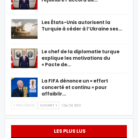
Les États-Unis autorisent la
Turquie à céder à l’Ukraine ses…
Le chef de la diplomatie turque
explique les motivations du
« Pacte de…
La FIFA dénonce un « effort
concerté et continu » pour
affaiblir…
PRÉCÉDENT
SUIVANT
1 De 30 850
LES PLUS LUS