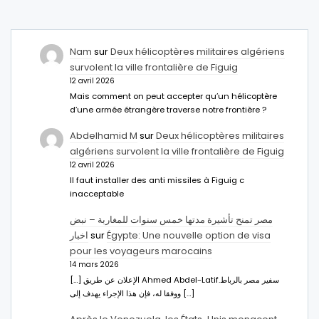
Nam
sur
Deux hélicoptères militaires algériens
survolent la ville frontalière de Figuig
12 avril 2026
Mais comment on peut accepter qu’un hélicoptère
d’une armée étrangère traverse notre frontière ?
Abdelhamid M
sur
Deux hélicoptères militaires
algériens survolent la ville frontalière de Figuig
12 avril 2026
Il faut installer des anti missiles à Figuig c
inacceptable
مصر تمنح تأشيرة مدتها خمس سنوات للمغاربة – نبض
اخبار
sur
Égypte: Une nouvelle option de visa
pour les voyageurs marocains
14 mars 2026
[…] الإعلان عن طريق Ahmed Abdel-Latifسفير مصر بالرباط.
ووفقا له، فإن هذا الإجراء يهدف إلى […]