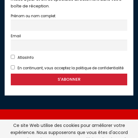
boîte de réception.
Prénom ou nom complet
Email
AtlasInfo
En continuant, vous acceptez la politique de confidentialité
Ce site Web utilise des cookies pour améliorer votre
expérience. Nous supposerons que vous êtes d'accord
Atlasinfo.fr : l'essentiel de l'actualité de la France et du