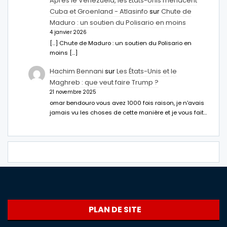
Après le Venezuela, les États-Unis menacent
Cuba et Groenland - Atlasinfo
sur
Chute de
Maduro : un soutien du Polisario en moins
4 janvier 2026
[…] Chute de Maduro : un soutien du Polisario en
moins […]
Hachim Bennani
sur
Les États-Unis et le
Maghreb : que veut faire Trump ?
21 novembre 2025
omar bendouro vous avez 1000 fois raison, je n'avais
jamais vu les choses de cette manière et je vous fait…
PLAN DE SITE