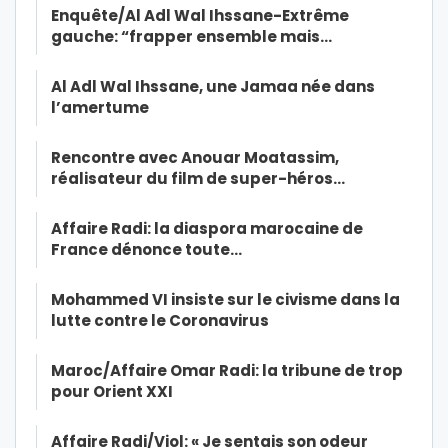
Enquête/Al Adl Wal Ihssane-Extrême
gauche: “frapper ensemble mais…
Al Adl Wal Ihssane, une Jamaa née dans
l’amertume
Rencontre avec Anouar Moatassim,
réalisateur du film de super-héros…
Affaire Radi: la diaspora marocaine de
France dénonce toute…
Mohammed VI insiste sur le civisme dans la
lutte contre le Coronavirus
Maroc/Affaire Omar Radi: la tribune de trop
pour Orient XXI
Affaire Radi/Viol: « Je sentais son odeur