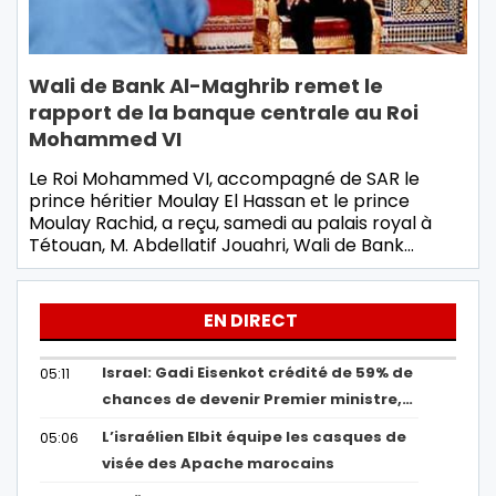
Wali de Bank Al-Maghrib remet le
rapport de la banque centrale au Roi
Mohammed VI
Le Roi Mohammed VI, accompagné de SAR le
prince héritier Moulay El Hassan et le prince
Moulay Rachid, a reçu, samedi au palais royal à
Tétouan, M. Abdellatif Jouahri, Wali de Bank…
EN DIRECT
Israel: Gadi Eisenkot crédité de 59% de
05:11
chances de devenir Premier ministre,…
L’israélien Elbit équipe les casques de
05:06
visée des Apache marocains