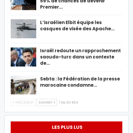
59% de chances de devenir
Premier…
L’israélien Elbit équipe les
casques de visée des Apache…
Israël redoute un rapprochement
saoudo-turc dans un contexte
de…
Sebta : la Fédération de la presse
marocaine condamne…
PRÉCÉDENT
SUIVANT
1 De 30 854
LES PLUS LUS