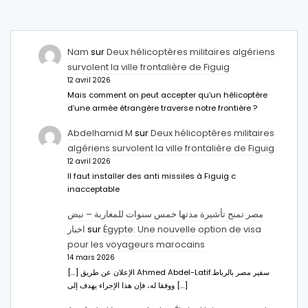
Nam
sur
Deux hélicoptères militaires algériens
survolent la ville frontalière de Figuig
12 avril 2026
Mais comment on peut accepter qu’un hélicoptère
d’une armée étrangère traverse notre frontière ?
Abdelhamid M
sur
Deux hélicoptères militaires
algériens survolent la ville frontalière de Figuig
12 avril 2026
Il faut installer des anti missiles à Figuig c
inacceptable
مصر تمنح تأشيرة مدتها خمس سنوات للمغاربة – نبض
اخبار
sur
Égypte: Une nouvelle option de visa
pour les voyageurs marocains
14 mars 2026
[…] الإعلان عن طريق Ahmed Abdel-Latifسفير مصر بالرباط.
ووفقا له، فإن هذا الإجراء يهدف إلى […]