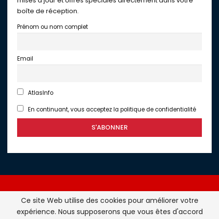
mises à jour et offres spéciales directement dans votre
boîte de réception.
Prénom ou nom complet
Email
AtlasInfo
En continuant, vous acceptez la politique de confidentialité
Ce site Web utilise des cookies pour améliorer votre
expérience. Nous supposerons que vous êtes d'accord
Atlasinfo.fr : l'essentiel de l'actualité de la France et du