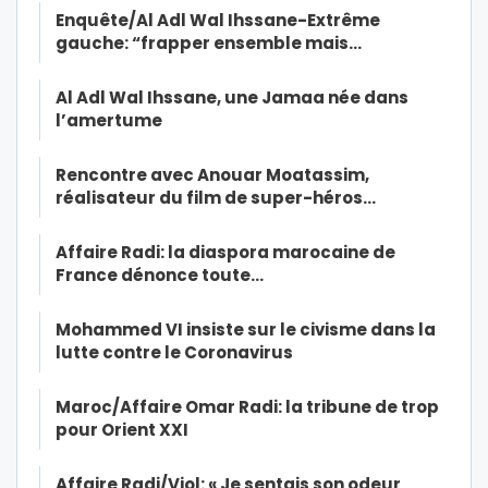
Enquête/Al Adl Wal Ihssane-Extrême
gauche: “frapper ensemble mais…
Al Adl Wal Ihssane, une Jamaa née dans
l’amertume
Rencontre avec Anouar Moatassim,
réalisateur du film de super-héros…
Affaire Radi: la diaspora marocaine de
France dénonce toute…
Mohammed VI insiste sur le civisme dans la
lutte contre le Coronavirus
Maroc/Affaire Omar Radi: la tribune de trop
pour Orient XXI
Affaire Radi/Viol: « Je sentais son odeur