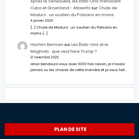
Après le Venezuela, les États-Unis menacent
Cuba et Groenland - Atlasinfo
sur
Chute de
Maduro : un soutien du Polisario en moins
4 janvier 2026
[…] Chute de Maduro : un soutien du Polisario en
moins […]
Hachim Bennani
sur
Les États-Unis et le
Maghreb : que veut faire Trump ?
21 novembre 2025
omar bendouro vous avez 1000 fois raison, je n'avais
jamais vu les choses de cette manière et je vous fait…
PLAN DE SITE