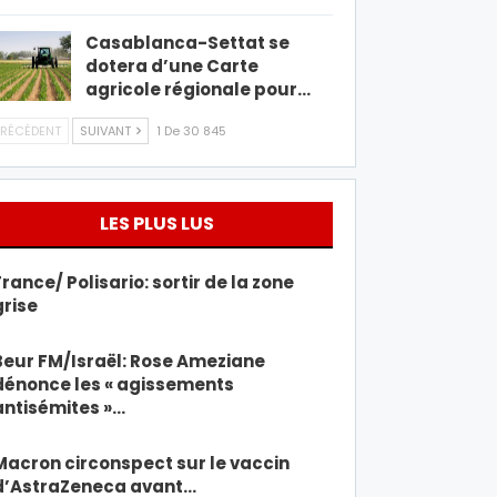
Casablanca-Settat se
dotera d’une Carte
agricole régionale pour…
RÉCÉDENT
SUIVANT
1 De 30 845
LES PLUS LUS
France/ Polisario: sortir de la zone
grise
Beur FM/Israël: Rose Ameziane
dénonce les « agissements
antisémites »…
Macron circonspect sur le vaccin
d’AstraZeneca avant…