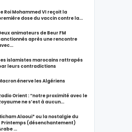
Le Roi Mohammed VI reçoit la
première dose du vaccin contre la…
Deux animateurs de Beur FM
sanctionnés après une rencontre
avec…
Les islamistes marocains rattrapés
par leurs contradictions
Macron énerve les Algériens
Radio Orient : “notre proximité avec le
Royaume ne s’est à aucun…
Hicham Alaoui* ou la nostalgie du
« Printemps (désenchantement)
Arabe …