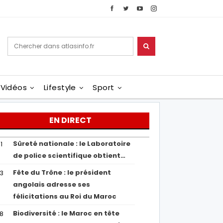
Vidéos
Lifestyle
Sport
EN DIRECT
Sûreté nationale : le Laboratoire
1
de police scientifique obtient…
Fête du Trône : le président
43
angolais adresse ses
félicitations au Roi du Maroc
Biodiversité : le Maroc en tête
38