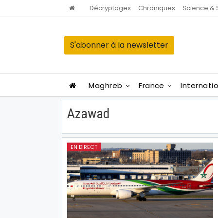
Décryptages
Chroniques
Science & 
S'abonner à la newsletter
Maghreb
France
Internati
Azawad
EN DIRECT