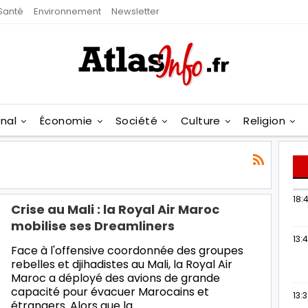
Santé
Environnement
Newsletter
onal
Économie
Société
Culture
Religion
18:4
Crise au Mali : la Royal Air Maroc
mobilise ses Dreamliners
13:
Face à l'offensive coordonnée des groupes
rebelles et djihadistes au Mali, la Royal Air
Maroc a déployé des avions de grande
capacité pour évacuer Marocains et
13:
étrangers. Alors que la…