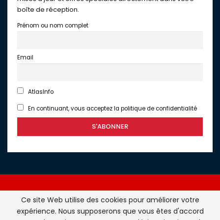
boîte de réception.
Prénom ou nom complet
Email
AtlasInfo
En continuant, vous acceptez la politique de confidentialité
Ce site Web utilise des cookies pour améliorer votre
expérience. Nous supposerons que vous êtes d'accord
Atlasinfo.fr : l'essentiel de l'actualité de la France et du