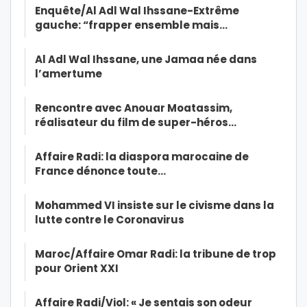
Enquête/Al Adl Wal Ihssane-Extrême
gauche: “frapper ensemble mais…
Al Adl Wal Ihssane, une Jamaa née dans
l’amertume
Rencontre avec Anouar Moatassim,
réalisateur du film de super-héros…
Affaire Radi: la diaspora marocaine de
France dénonce toute…
Mohammed VI insiste sur le civisme dans la
lutte contre le Coronavirus
Maroc/Affaire Omar Radi: la tribune de trop
pour Orient XXI
Affaire Radi/Viol: « Je sentais son odeur