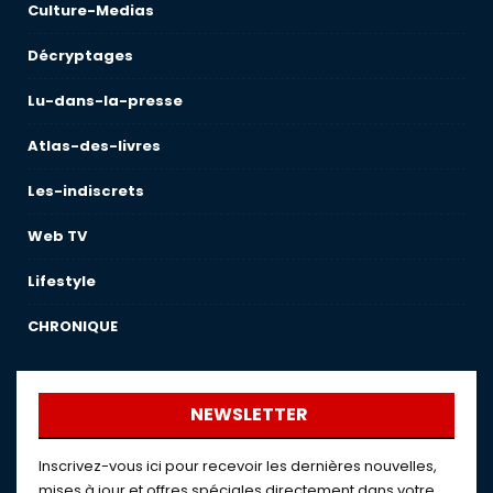
Culture-Medias
Décryptages
Lu-dans-la-presse
Atlas-des-livres
Les-indiscrets
Web TV
Lifestyle
CHRONIQUE
NEWSLETTER
Inscrivez-vous ici pour recevoir les dernières nouvelles,
mises à jour et offres spéciales directement dans votre