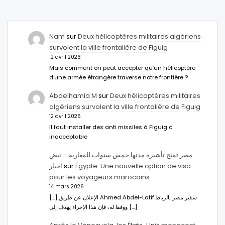
Nam
sur
Deux hélicoptères militaires algériens
survolent la ville frontalière de Figuig
12 avril 2026
Mais comment on peut accepter qu’un hélicoptère
d’une armée étrangère traverse notre frontière ?
Abdelhamid M
sur
Deux hélicoptères militaires
algériens survolent la ville frontalière de Figuig
12 avril 2026
Il faut installer des anti missiles à Figuig c
inacceptable
مصر تمنح تأشيرة مدتها خمس سنوات للمغاربة – نبض
اخبار
sur
Égypte: Une nouvelle option de visa
pour les voyageurs marocains
14 mars 2026
[…] الإعلان عن طريق Ahmed Abdel-Latifسفير مصر بالرباط.
ووفقا له، فإن هذا الإجراء يهدف إلى […]