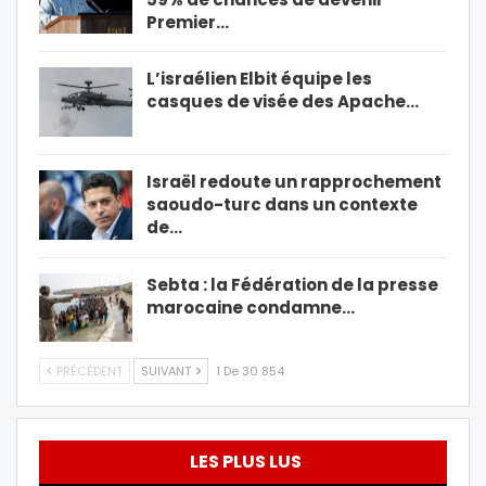
Premier…
L’israélien Elbit équipe les
casques de visée des Apache…
Israël redoute un rapprochement
saoudo-turc dans un contexte
de…
Sebta : la Fédération de la presse
marocaine condamne…
PRÉCÉDENT
SUIVANT
1 De 30 854
LES PLUS LUS