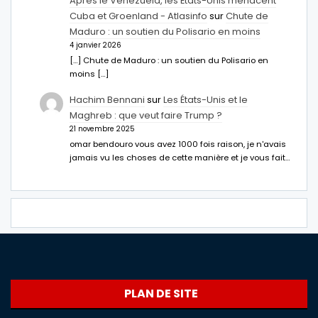
Après le Venezuela, les États-Unis menacent
Cuba et Groenland - Atlasinfo
sur
Chute de
Maduro : un soutien du Polisario en moins
4 janvier 2026
[…] Chute de Maduro : un soutien du Polisario en
moins […]
Hachim Bennani
sur
Les États-Unis et le
Maghreb : que veut faire Trump ?
21 novembre 2025
omar bendouro vous avez 1000 fois raison, je n'avais
jamais vu les choses de cette manière et je vous fait…
PLAN DE SITE