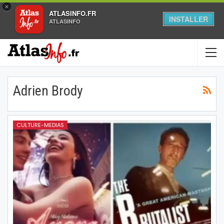
×
ATLASINFO.FR
INSTALLER
ATLASINFO
Adrien Brody
CULTURE-MEDIAS