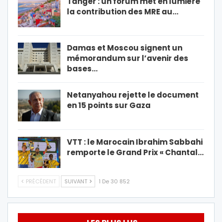
Tanger : un forum met en lumière
la contribution des MRE au…
Damas et Moscou signent un
mémorandum sur l’avenir des
bases…
Netanyahou rejette le document
en 15 points sur Gaza
VTT : le Marocain Ibrahim Sabbahi
remporte le Grand Prix « Chantal…
PRÉCÉDENT
SUIVANT
1 De 30 852