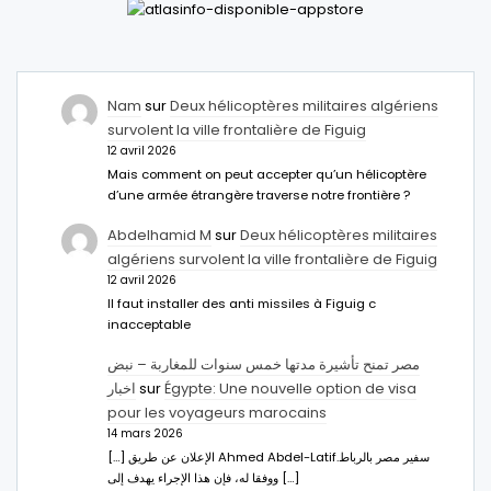
Nam
sur
Deux hélicoptères militaires algériens
survolent la ville frontalière de Figuig
12 avril 2026
Mais comment on peut accepter qu’un hélicoptère
d’une armée étrangère traverse notre frontière ?
Abdelhamid M
sur
Deux hélicoptères militaires
algériens survolent la ville frontalière de Figuig
12 avril 2026
Il faut installer des anti missiles à Figuig c
inacceptable
مصر تمنح تأشيرة مدتها خمس سنوات للمغاربة – نبض
اخبار
sur
Égypte: Une nouvelle option de visa
pour les voyageurs marocains
14 mars 2026
[…] الإعلان عن طريق Ahmed Abdel-Latifسفير مصر بالرباط.
ووفقا له، فإن هذا الإجراء يهدف إلى […]