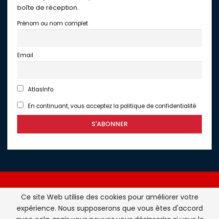
boîte de réception.
Prénom ou nom complet
Email
AtlasInfo
En continuant, vous acceptez la politique de confidentialité
Ce site Web utilise des cookies pour améliorer votre
expérience. Nous supposerons que vous êtes d'accord
Atlasinfo.fr : l'essentiel de l'actualité de la France et du