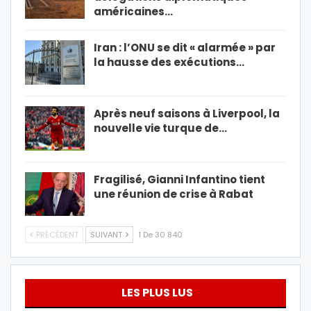
américaines…
Iran : l’ONU se dit « alarmée » par
la hausse des exécutions…
Après neuf saisons à Liverpool, la
nouvelle vie turque de…
Fragilisé, Gianni Infantino tient
une réunion de crise à Rabat
PRÉCÉDENT
SUIVANT
1 De 30 840
LES PLUS LUS