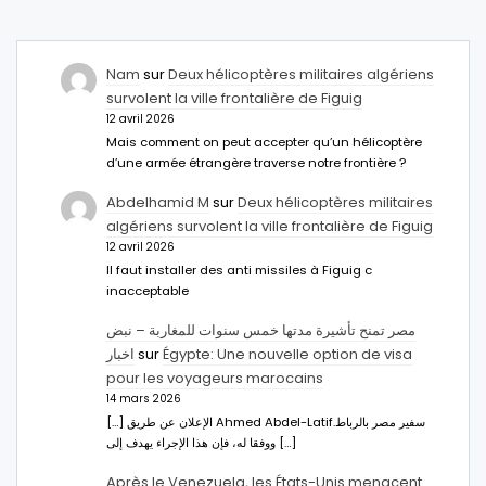
Nam
sur
Deux hélicoptères militaires algériens
survolent la ville frontalière de Figuig
12 avril 2026
Mais comment on peut accepter qu’un hélicoptère
d’une armée étrangère traverse notre frontière ?
Abdelhamid M
sur
Deux hélicoptères militaires
algériens survolent la ville frontalière de Figuig
12 avril 2026
Il faut installer des anti missiles à Figuig c
inacceptable
مصر تمنح تأشيرة مدتها خمس سنوات للمغاربة – نبض
اخبار
sur
Égypte: Une nouvelle option de visa
pour les voyageurs marocains
14 mars 2026
[…] الإعلان عن طريق Ahmed Abdel-Latifسفير مصر بالرباط.
ووفقا له، فإن هذا الإجراء يهدف إلى […]
Après le Venezuela, les États-Unis menacent