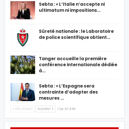
Sebta : « L’Italie n’accepte ni
ultimatum ni impositions…
Sûreté nationale : le Laboratoire
de police scientifique obtient…
Tanger accueille la première
conférence internationale dédiée
à…
Sebta : « L’Espagne sera
contrainte d’adopter des
mesures …
PRÉCÉDENT
SUIVANT
1 De 30 846