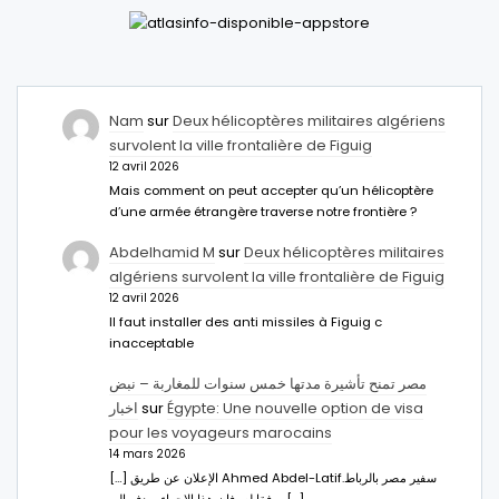
Nam
sur
Deux hélicoptères militaires algériens
survolent la ville frontalière de Figuig
12 avril 2026
Mais comment on peut accepter qu’un hélicoptère
d’une armée étrangère traverse notre frontière ?
Abdelhamid M
sur
Deux hélicoptères militaires
algériens survolent la ville frontalière de Figuig
12 avril 2026
Il faut installer des anti missiles à Figuig c
inacceptable
مصر تمنح تأشيرة مدتها خمس سنوات للمغاربة – نبض
اخبار
sur
Égypte: Une nouvelle option de visa
pour les voyageurs marocains
14 mars 2026
[…] الإعلان عن طريق Ahmed Abdel-Latifسفير مصر بالرباط.
ووفقا له، فإن هذا الإجراء يهدف إلى […]