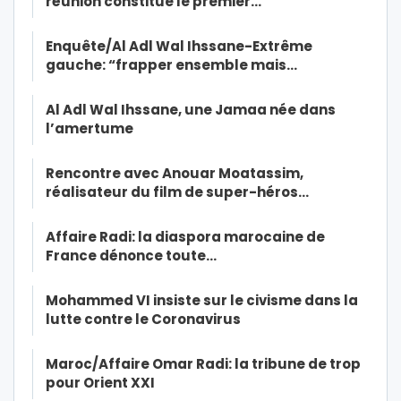
réunion constitue le premier…
Enquête/Al Adl Wal Ihssane-Extrême
gauche: “frapper ensemble mais…
Al Adl Wal Ihssane, une Jamaa née dans
l’amertume
Rencontre avec Anouar Moatassim,
réalisateur du film de super-héros…
Affaire Radi: la diaspora marocaine de
France dénonce toute…
Mohammed VI insiste sur le civisme dans la
lutte contre le Coronavirus
Maroc/Affaire Omar Radi: la tribune de trop
pour Orient XXI