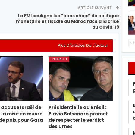
ARTICLE SUIVANT
Le FMI souligne les “bons choix” de politique
monétaire et fiscale du Maroc face à la crise
du Covid-19
P
Plus D'articles De L'auteur
EN DIRECT
 accuse Israël de
Présidentielle au Brésil :
 la mise en œuvre
Flavio Bolsonaro promet
de paix pour Gaza
de respecter le verdict
des urnes