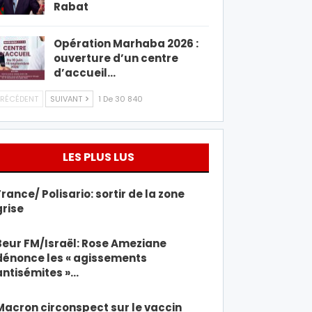
Rabat
Opération Marhaba 2026 :
ouverture d’un centre
d’accueil…
RÉCÉDENT
SUIVANT
1 De 30 840
LES PLUS LUS
France/ Polisario: sortir de la zone
grise
Beur FM/Israël: Rose Ameziane
dénonce les « agissements
antisémites »…
Macron circonspect sur le vaccin