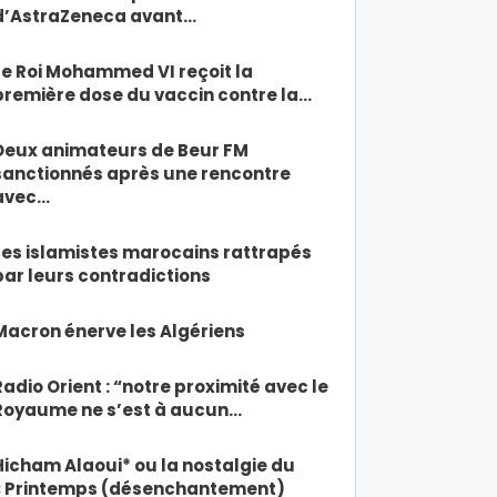
d’AstraZeneca avant…
Le Roi Mohammed VI reçoit la
première dose du vaccin contre la…
Deux animateurs de Beur FM
sanctionnés après une rencontre
avec…
Les islamistes marocains rattrapés
par leurs contradictions
Macron énerve les Algériens
Radio Orient : “notre proximité avec le
Royaume ne s’est à aucun…
Hicham Alaoui* ou la nostalgie du
« Printemps (désenchantement)