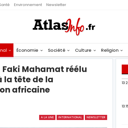
Santé
Environnement
Newsletter
onal
Économie
Société
Culture
Religion
 Faki Mahamat réélu
la tête de la
13:
on africaine
13:1
A LA UNE
INTERNATIONAL
NEWSLETTER