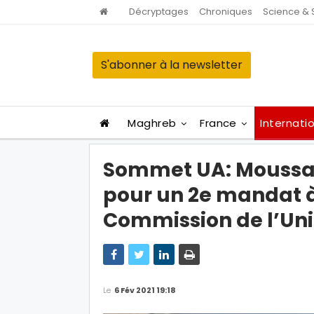
Décryptages
Chroniques
Science & 
S'abonner à la newsletter
Maghreb
France
Internati
Sommet UA: Moussa
pour un 2e mandat à 
Commission de l’Uni
Le
6 Fév 2021 19:18