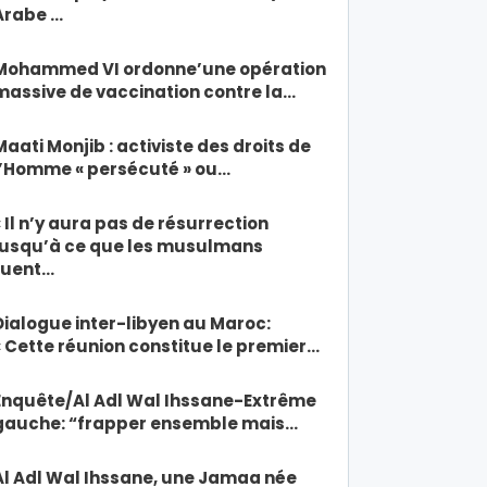
Arabe …
Mohammed VI ordonne’une opération
massive de vaccination contre la…
Maati Monjib : activiste des droits de
l’Homme « persécuté » ou…
« Il n’y aura pas de résurrection
jusqu’à ce que les musulmans
tuent…
Dialogue inter-libyen au Maroc:
« Cette réunion constitue le premier…
Enquête/Al Adl Wal Ihssane-Extrême
gauche: “frapper ensemble mais…
Al Adl Wal Ihssane, une Jamaa née