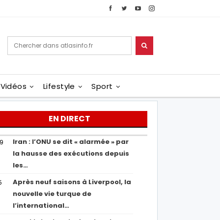
Vidéos
Lifestyle
Sport
EN DIRECT
Iran : l’ONU se dit « alarmée » par
29
la hausse des exécutions depuis
les…
Après neuf saisons à Liverpool, la
5
nouvelle vie turque de
l’international…