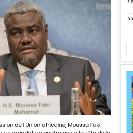
13:1
18:3
sion de l’Union africaine, Moussa Faki
 un mandat de quatre ans à la tête de la