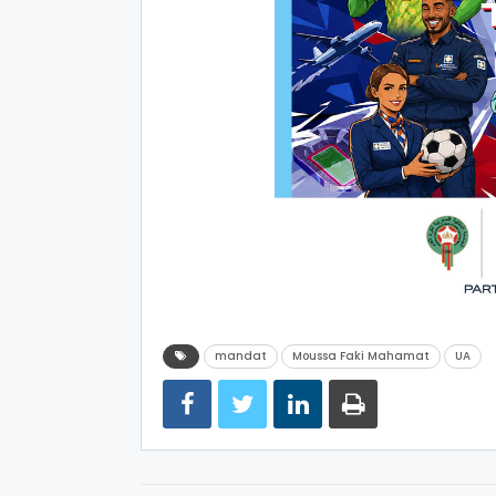
mandat
Moussa Faki Mahamat
UA