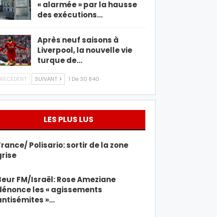
« alarmée » par la hausse
des exécutions…
Après neuf saisons à
Liverpool, la nouvelle vie
turque de…
RÉCÉDENT
SUIVANT
1 De 30 840
LES PLUS LUS
France/ Polisario: sortir de la zone
grise
Beur FM/Israël: Rose Ameziane
dénonce les « agissements
antisémites »…