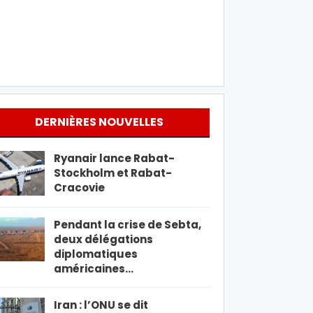
DERNIÈRES NOUVELLES
Ryanair lance Rabat-
Stockholm et Rabat-
Cracovie
Pendant la crise de Sebta,
deux délégations
diplomatiques
américaines…
Iran : l’ONU se dit