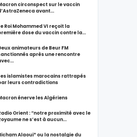
Macron circonspect sur le vaccin
d’AstraZeneca avant…
Le Roi Mohammed VI reçoit la
première dose du vaccin contre la…
Deux animateurs de Beur FM
sanctionnés après une rencontre
avec…
Les islamistes marocains rattrapés
par leurs contradictions
Macron énerve les Algériens
Radio Orient : “notre proximité avec le
Royaume ne s’est à aucun…
Hicham Alaoui* ou la nostalgie du