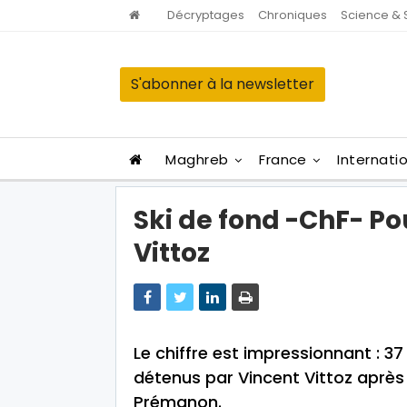
Décryptages
Chroniques
Science & 
S'abonner à la newsletter
Maghreb
France
Internati
Ski de fond -ChF- Pou
Vittoz
Le chiffre est impressionnant : 37
détenus par Vincent Vittoz après 
Prémanon.