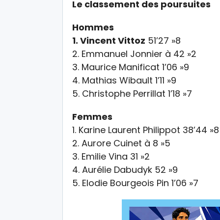
Le classement des poursuites
Hommes
1. Vincent Vittoz
51’27 »8
2. Emmanuel Jonnier à 42 »2
3. Maurice Manificat 1’06 »9
4. Mathias Wibault 1’11 »9
5. Christophe Perrillat 1’18 »7
Femmes
1. Karine Laurent Philippot 38’44 »8
2. Aurore Cuinet à 8 »5
3. Emilie Vina 31 »2
4. Aurélie Dabudyk 52 »9
5. Elodie Bourgeois Pin 1’06 »7