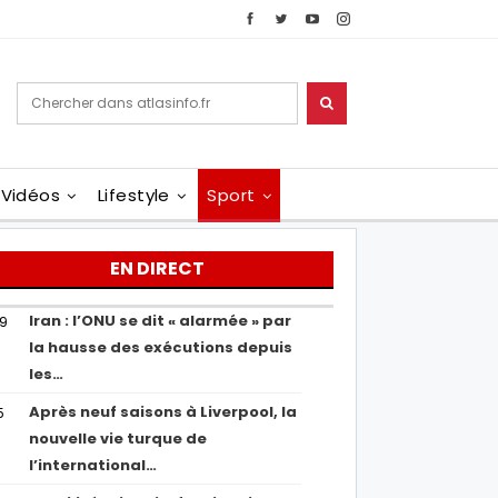
Vidéos
Lifestyle
Sport
EN DIRECT
Iran : l’ONU se dit « alarmée » par
29
la hausse des exécutions depuis
les…
Après neuf saisons à Liverpool, la
5
nouvelle vie turque de
l’international…