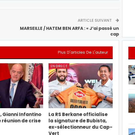
ARTICLE SUIVANT
MARSEILLE / HATEM BEN ARFA : « J’ai passé un
cap
Plus D'articles De L'auteur
EN DIRECT
, Gianni Infantino
La RS Berkane officialise
e réunion de crise
la signature de Bubista,
ex-sélectionneur du Cap-
Vert