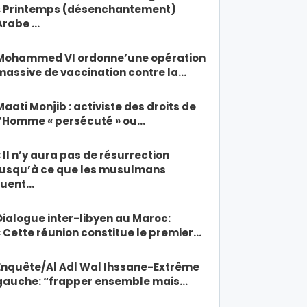
« Printemps (désenchantement)
Arabe …
Mohammed VI ordonne’une opération
massive de vaccination contre la…
Maati Monjib : activiste des droits de
l’Homme « persécuté » ou…
« Il n’y aura pas de résurrection
jusqu’à ce que les musulmans
tuent…
Dialogue inter-libyen au Maroc:
« Cette réunion constitue le premier…
Enquête/Al Adl Wal Ihssane-Extrême
gauche: “frapper ensemble mais…