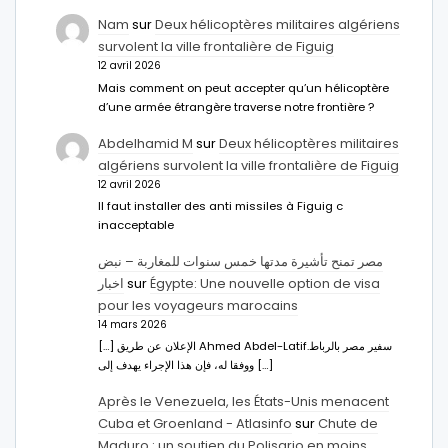
Nam
sur
Deux hélicoptères militaires algériens
survolent la ville frontalière de Figuig
12 avril 2026
Mais comment on peut accepter qu’un hélicoptère
d’une armée étrangère traverse notre frontière ?
Abdelhamid M
sur
Deux hélicoptères militaires
algériens survolent la ville frontalière de Figuig
12 avril 2026
Il faut installer des anti missiles à Figuig c
inacceptable
مصر تمنح تأشيرة مدتها خمس سنوات للمغاربة – نبض
اخبار
sur
Égypte: Une nouvelle option de visa
pour les voyageurs marocains
14 mars 2026
[…] الإعلان عن طريق Ahmed Abdel-Latifسفير مصر بالرباط.
ووفقا له، فإن هذا الإجراء يهدف إلى […]
Après le Venezuela, les États-Unis menacent
Cuba et Groenland - Atlasinfo
sur
Chute de
Maduro : un soutien du Polisario en moins