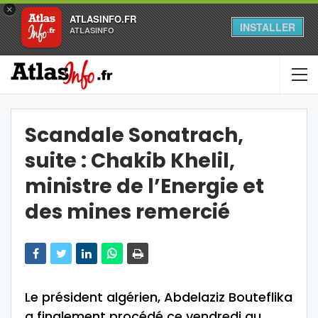
×
ATLASINFO.FR
INSTALLER
ATLASINFO
Scandale Sonatrach,
suite : Chakib Khelil,
ministre de l’Energie et
des mines remercié
Le président algérien, Abdelaziz Bouteflika
a finalement procédé ce vendredi au