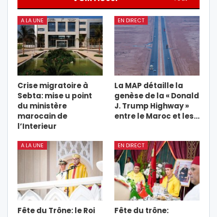
A LA UNE
EN DIRECT
Crise migratoire à
La MAP détaille la
Sebta: mise u point
genèse de la « Donald
du ministère
J. Trump Highway »
marocain de
entre le Maroc et les…
l’Interieur
A LA UNE
EN DIRECT
Fête du Trône: le Roi
Fête du trône: