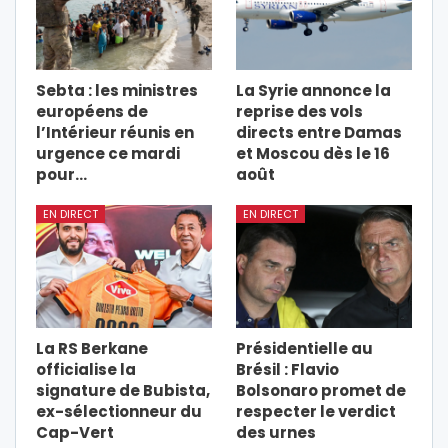
Sebta : les ministres
La Syrie annonce la
européens de
reprise des vols
l’Intérieur réunis en
directs entre Damas
urgence ce mardi
et Moscou dès le 16
pour…
août
EN DIRECT
EN DIRECT
La RS Berkane
Présidentielle au
officialise la
Brésil : Flavio
signature de Bubista,
Bolsonaro promet de
ex-sélectionneur du
respecter le verdict
Cap-Vert
des urnes