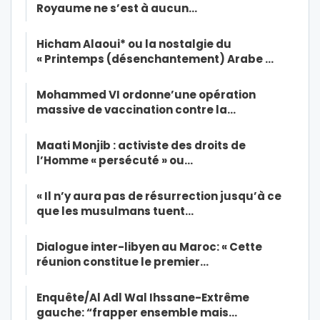
Royaume ne s’est à aucun…
Hicham Alaoui* ou la nostalgie du
« Printemps (désenchantement) Arabe …
Mohammed VI ordonne’une opération
massive de vaccination contre la…
Maati Monjib : activiste des droits de
l’Homme « persécuté » ou…
« Il n’y aura pas de résurrection jusqu’à ce
que les musulmans tuent…
Dialogue inter-libyen au Maroc: « Cette
réunion constitue le premier…
Enquête/Al Adl Wal Ihssane-Extrême
gauche: “frapper ensemble mais…