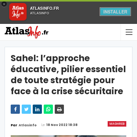
×
ATLASINFO.FR
INSTALLER
ATLASINFO
Sahel: l’approche
éducative, pilier essentiel
de toute stratégie pour
face à la crise sécuritaire
MAGHREB
Le
18 Nov 2022 18:38
Par
Atlasinfo