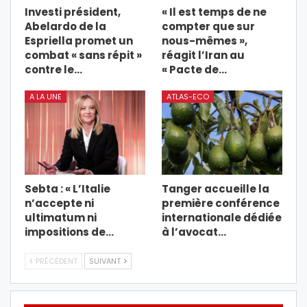
Investi président,
« Il est temps de ne
Abelardo de la
compter que sur
Espriella promet un
nous-mêmes »,
combat « sans répit »
réagit l’Iran au
contre le…
« Pacte de…
A LA UNE
ATLAS-ECO
Sebta : « L’Italie
Tanger accueille la
n’accepte ni
première conférence
ultimatum ni
internationale dédiée
impositions de…
à l’avocat…
PRÉCÉDENT
SUIVANT