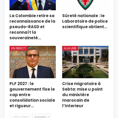
La Colombie retire sa
Sûreté nationale : le
reconnaissance de la
Laboratoire de police
pseudo-RASD et
scientifique obtient…
reconnaît la
souveraineté…
EN DIRECT
A LA UNE
PLF 2027 : le
Crise migratoire à
gouvernement fixe le
Sebta: mise u point
cap entre
du ministère
consolidation sociale
marocain de
et rigueur…
l’Interieur
PRÉCÉDENT
SUIVANT