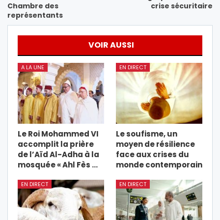
Chambre des
crise sécuritaire
représentants
VOIR AUSSI
A LA UNE
EN DIRECT
Le Roi Mohammed VI
Le soufisme, un
accomplit la prière
moyen de résilience
de l’Aïd Al-Adha à la
face aux crises du
mosquée « Ahl Fès …
monde contemporain
EN DIRECT
EN DIRECT