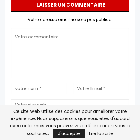
LAISSER UN COMMENTAIRE
Votre adresse email ne sera pas publiée.
Ce site Web utilise des cookies pour améliorer votre
expérience. Nous supposerons que vous êtes d'accord
avec cela, mais vous pouvez vous désinscrire si vous le
Enregistrez mon nom, mon e-mail et mon site Web
souhaitez.
J'accepte
Lire la suite
dans ce navigateur pour la prochaine fois que je