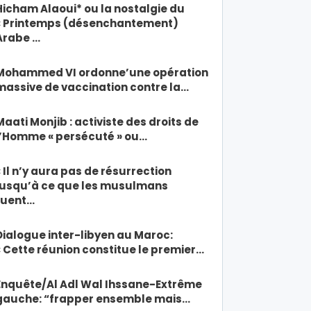
Hicham Alaoui* ou la nostalgie du
« Printemps (désenchantement)
Arabe …
Mohammed VI ordonne’une opération
massive de vaccination contre la…
Maati Monjib : activiste des droits de
l’Homme « persécuté » ou…
« Il n’y aura pas de résurrection
jusqu’à ce que les musulmans
tuent…
Dialogue inter-libyen au Maroc:
« Cette réunion constitue le premier…
Enquête/Al Adl Wal Ihssane-Extrême
gauche: “frapper ensemble mais…