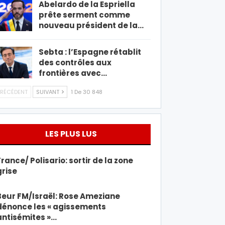
Abelardo de la Espriella
prête serment comme
nouveau président de la…
Sebta : l’Espagne rétablit
des contrôles aux
frontières avec…
RÉCÉDENT
SUIVANT
1 De 30 848
LES PLUS LUS
France/ Polisario: sortir de la zone
grise
Beur FM/Israël: Rose Ameziane
dénonce les « agissements
antisémites »…