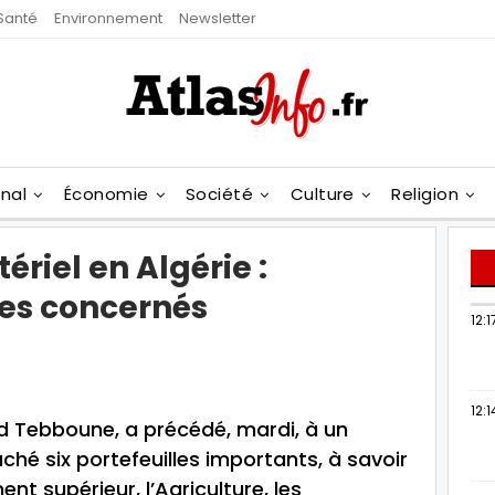
Santé
Environnement
Newsletter
onal
Économie
Société
Culture
Religion
riel en Algérie :
les concernés
12:1
12:1
id Tebboune, a précédé, mardi, à un
ché six portefeuilles importants, à savoir
ent supérieur, l’Agriculture, les