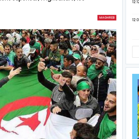
12:1
MAGHREB
12: