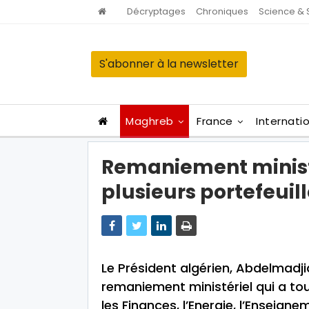
Décryptages
Chroniques
Science & 
S'abonner à la newsletter
Maghreb
France
Internati
Remaniement ministé
plusieurs portefeuil
Le Président algérien, Abdelmadj
remaniement ministériel qui a tou
les Finances, l’Energie, l’Enseignem