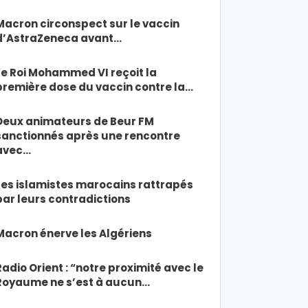
Macron circonspect sur le vaccin
d’AstraZeneca avant…
Le Roi Mohammed VI reçoit la
première dose du vaccin contre la…
Deux animateurs de Beur FM
sanctionnés après une rencontre
avec…
Les islamistes marocains rattrapés
par leurs contradictions
Macron énerve les Algériens
Radio Orient : “notre proximité avec le
Royaume ne s’est à aucun…