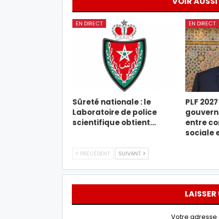
VOIR AUSSI
EN DIRECT
EN DIRECT
Sûreté nationale : le
PLF 2027 
Laboratoire de police
gouverne
scientifique obtient…
entre co
sociale 
PRÉCÉDENT
SUIVANT
LAISSER
Votre adresse 