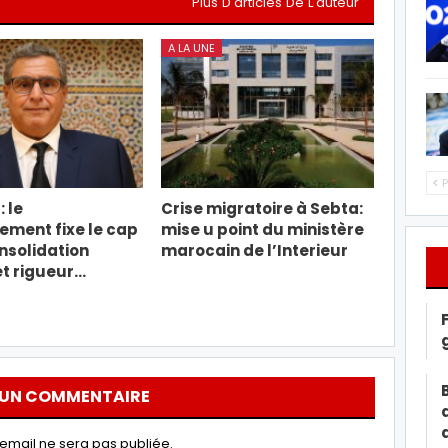
Plus D'articles De L'auteur
A LA UNE
P
: le
Crise migratoire à Sebta:
ment fixe le cap
mise u point du ministère
nsolidation
marocain de l’Interieur
et rigueur…
 UN COMMENTAIRE
email ne sera pas publiée.