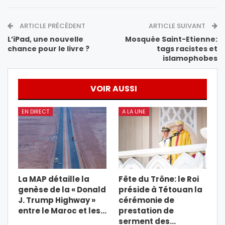
ARTICLE PRÉCÉDENT
ARTICLE SUIVANT
L’iPad, une nouvelle
Mosquée Saint-Etienne:
chance pour le livre ?
tags racistes et
islamophobes
VOIR AUSSI
EN DIRECT
A LA UNE
La MAP détaille la
Fête du Trône: le Roi
genèse de la « Donald
préside à Tétouan la
J. Trump Highway »
cérémonie de
entre le Maroc et les…
prestation de
serment des…