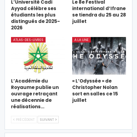
L’Université Cadi
Le 8e Festival
Ayyad célèbre ses
international d’Ifrane
étudiants les plus
se tiendra du 25 au 28
distingués de 2025-
juillet
2026
ATLAS-DES-LIVRES
A LA UNE
L’Académie du
« L’Odyssée » de
Royaume publie un
Christopher Nolan
ouvrage retraçant
sort en salles ce 15
une décennie de
juillet
réalisations…
PRÉCÉDENT
SUIVANT