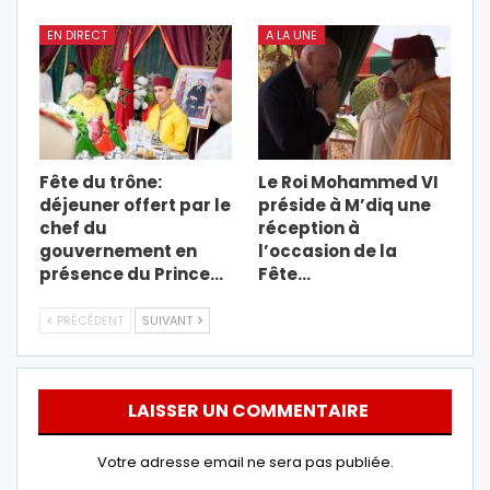
EN DIRECT
A LA UNE
Fête du trône:
Le Roi Mohammed VI
déjeuner offert par le
préside à M’diq une
chef du
réception à
gouvernement en
l’occasion de la
présence du Prince…
Fête…
PRÉCÉDENT
SUIVANT
LAISSER UN COMMENTAIRE
Votre adresse email ne sera pas publiée.