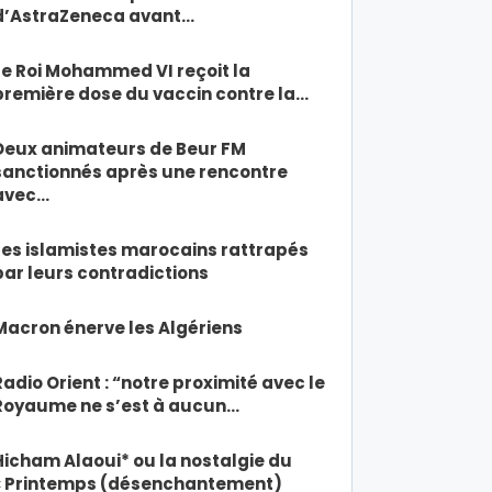
d’AstraZeneca avant…
Le Roi Mohammed VI reçoit la
première dose du vaccin contre la…
Deux animateurs de Beur FM
sanctionnés après une rencontre
avec…
Les islamistes marocains rattrapés
par leurs contradictions
Macron énerve les Algériens
Radio Orient : “notre proximité avec le
Royaume ne s’est à aucun…
Hicham Alaoui* ou la nostalgie du
« Printemps (désenchantement)