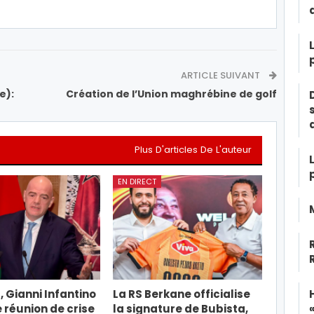
ARTICLE SUIVANT
e):
Création de l’Union maghrébine de golf
Plus D'articles De L'auteur
EN DIRECT
, Gianni Infantino
La RS Berkane officialise
e réunion de crise
la signature de Bubista,