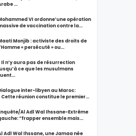
Arabe …
Mohammed VI ordonne’une opération
massive de vaccination contre la…
Maati Monjib : activiste des droits de
l’Homme « persécuté » ou…
« Il n’y aura pas de résurrection
jusqu’à ce que les musulmans
tuent…
Dialogue inter-libyen au Maroc:
« Cette réunion constitue le premier…
Enquête/Al Adl Wal Ihssane-Extrême
gauche: “frapper ensemble mais…
Al Adl Wal Ihssane, une Jamaa née