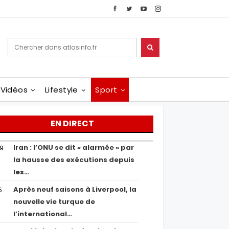
Vidéos
Lifestyle
Sport
EN DIRECT
Iran : l’ONU se dit « alarmée » par
29
la hausse des exécutions depuis
les…
Après neuf saisons à Liverpool, la
5
nouvelle vie turque de
l’international…