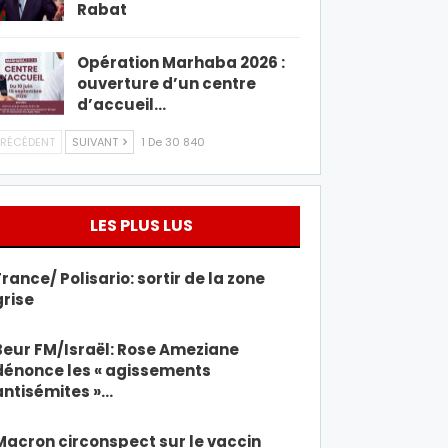
Rabat
Opération Marhaba 2026 :
ouverture d’un centre
d’accueil…
RÉCÉDENT
SUIVANT
1 De 30 840
LES PLUS LUS
France/ Polisario: sortir de la zone
grise
Beur FM/Israël: Rose Ameziane
dénonce les « agissements
antisémites »…
Macron circonspect sur le vaccin