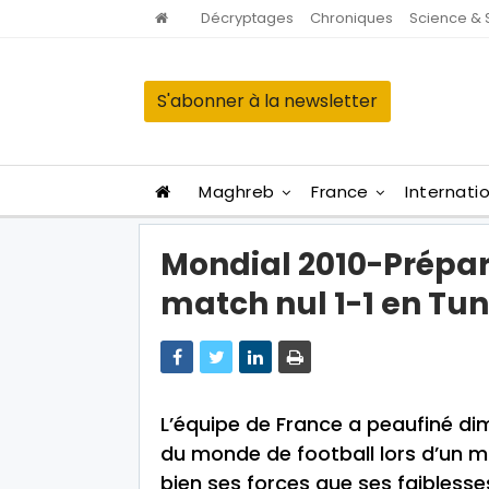
Décryptages
Chroniques
Science & 
S'abonner à la newsletter
Maghreb
France
Internati
Mondial 2010-Prépara
match nul 1-1 en Tun
L’équipe de France a peaufiné d
du monde de football lors d’un ma
bien ses forces que ses faiblesse