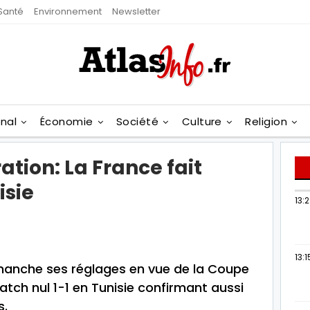
Santé
Environnement
Newsletter
onal
Économie
Société
Culture
Religion
tion: La France fait
isie
13:
13:1
imanche ses réglages en vue de la Coupe
tch nul 1-1 en Tunisie confirmant aussi
s.