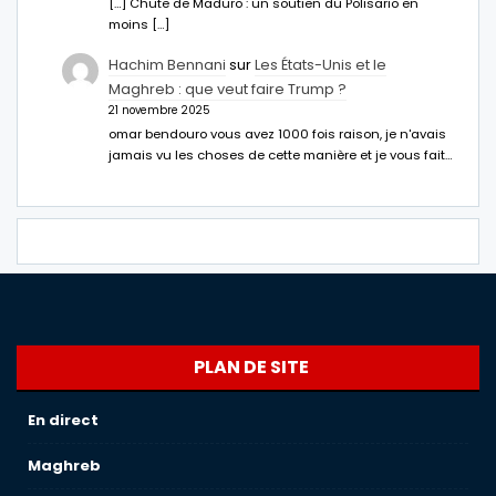
[…] Chute de Maduro : un soutien du Polisario en
moins […]
Hachim Bennani
sur
Les États-Unis et le
Maghreb : que veut faire Trump ?
21 novembre 2025
omar bendouro vous avez 1000 fois raison, je n'avais
jamais vu les choses de cette manière et je vous fait…
PLAN DE SITE
En direct
Maghreb