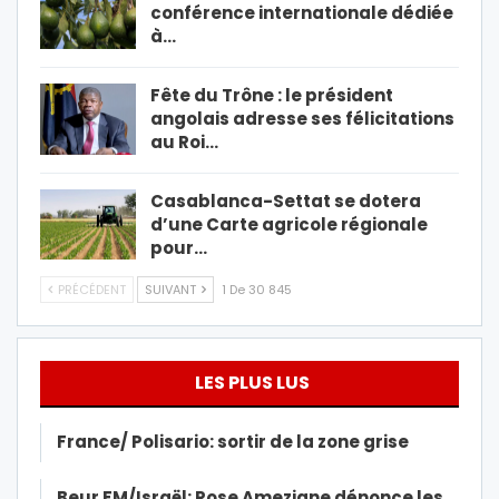
conférence internationale dédiée
à…
Fête du Trône : le président
angolais adresse ses félicitations
au Roi…
Casablanca-Settat se dotera
d’une Carte agricole régionale
pour…
PRÉCÉDENT
SUIVANT
1 De 30 845
LES PLUS LUS
France/ Polisario: sortir de la zone grise
Beur FM/Israël: Rose Ameziane dénonce les