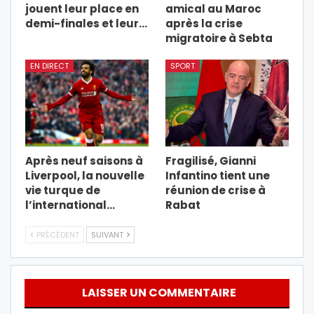
jouent leur place en
amical au Maroc
demi-finales et leur…
après la crise
migratoire à Sebta
EN DIRECT
SPORT
Après neuf saisons à
Fragilisé, Gianni
Liverpool, la nouvelle
Infantino tient une
vie turque de
réunion de crise à
l’international…
Rabat
PRÉCÉDENT
SUIVANT
LAISSER UN COMMENTAIRE