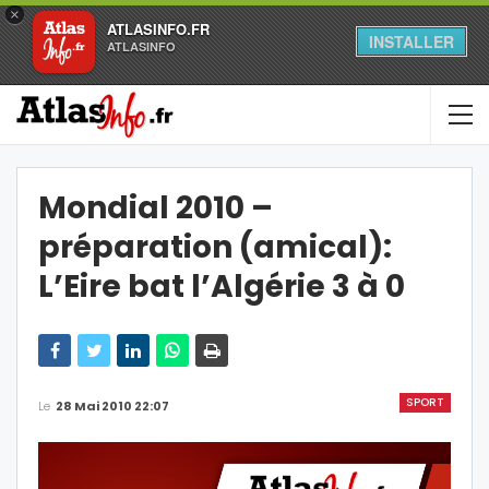
×
ATLASINFO.FR
INSTALLER
ATLASINFO
Mondial 2010 –
préparation (amical):
L’Eire bat l’Algérie 3 à 0
SPORT
Le
28 Mai 2010 22:07