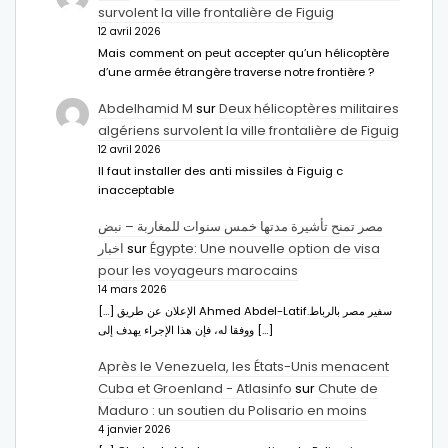
survolent la ville frontalière de Figuig
12 avril 2026
Mais comment on peut accepter qu’un hélicoptère
d’une armée étrangère traverse notre frontière ?
Abdelhamid M
sur
Deux hélicoptères militaires
algériens survolent la ville frontalière de Figuig
12 avril 2026
Il faut installer des anti missiles à Figuig c
inacceptable
مصر تمنح تأشيرة مدتها خمس سنوات للمغاربة – نبض
اخبار
sur
Égypte: Une nouvelle option de visa
pour les voyageurs marocains
14 mars 2026
[…] الإعلان عن طريق Ahmed Abdel-Latifسفير مصر بالرباط.
ووفقا له، فإن هذا الإجراء يهدف إلى […]
Après le Venezuela, les États-Unis menacent
Cuba et Groenland - Atlasinfo
sur
Chute de
Maduro : un soutien du Polisario en moins
4 janvier 2026