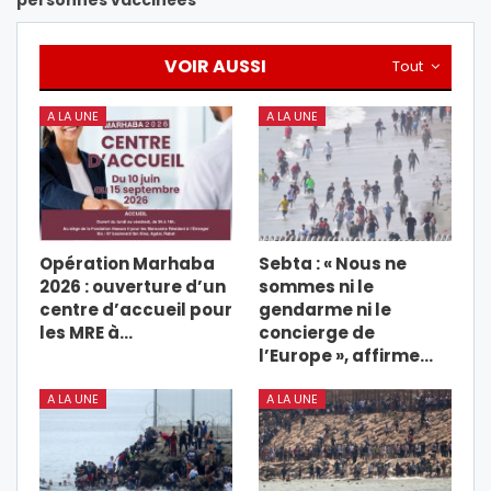
personnes vaccinées
VOIR AUSSI
Tout
A LA UNE
A LA UNE
Opération Marhaba
Sebta : « Nous ne
2026 : ouverture d’un
sommes ni le
centre d’accueil pour
gendarme ni le
les MRE à…
concierge de
l’Europe », affirme…
A LA UNE
A LA UNE