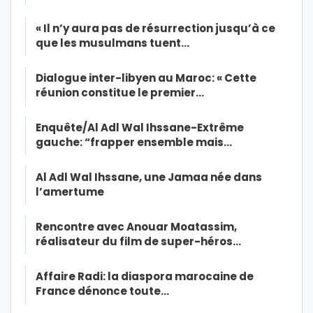
« Il n’y aura pas de résurrection jusqu’à ce
que les musulmans tuent…
Dialogue inter-libyen au Maroc: « Cette
réunion constitue le premier…
Enquête/Al Adl Wal Ihssane-Extrême
gauche: “frapper ensemble mais…
Al Adl Wal Ihssane, une Jamaa née dans
l’amertume
Rencontre avec Anouar Moatassim,
réalisateur du film de super-héros…
Affaire Radi: la diaspora marocaine de
France dénonce toute…