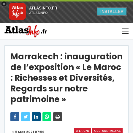
×
ATLASINFO.FR
INSTALLER
ATLASINFO
Marrakech : inauguration
de l’exposition « Le Maroc
: Richesses et Diversités,
Regards sur notre
patrimoine »
A LA UNE
CULTURE-MEDIAS
Le
5 Mar 2021 07:56