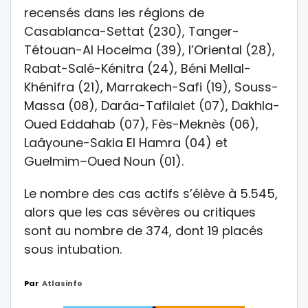
recensés dans les régions de
Casablanca-Settat (230), Tanger-
Tétouan-Al Hoceima (39), l’Oriental (28),
Rabat-Salé-Kénitra (24), Béni Mellal-
Khénifra (21), Marrakech-Safi (19), Souss-
Massa (08), Darâa-Tafilalet (07), Dakhla-
Oued Eddahab (07), Fès-Meknès (06),
Laâyoune-Sakia El Hamra (04) et
Guelmim–Oued Noun (01).
Le nombre des cas actifs s’élève à 5.545,
alors que les cas sévères ou critiques
sont au nombre de 374, dont 19 placés
sous intubation.
Par
Atlasinfo