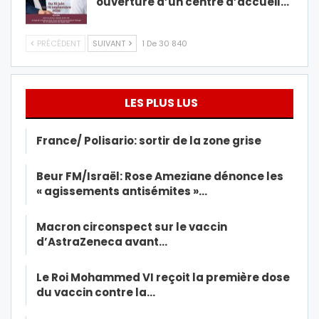
ouverture d’un centre d’accueil…
PRÉCÉDENT
SUIVANT
1 De 30 840
LES PLUS LUS
France/ Polisario: sortir de la zone grise
Beur FM/Israël: Rose Ameziane dénonce les
« agissements antisémites »…
Macron circonspect sur le vaccin
d’AstraZeneca avant…
Le Roi Mohammed VI reçoit la première dose
du vaccin contre la…