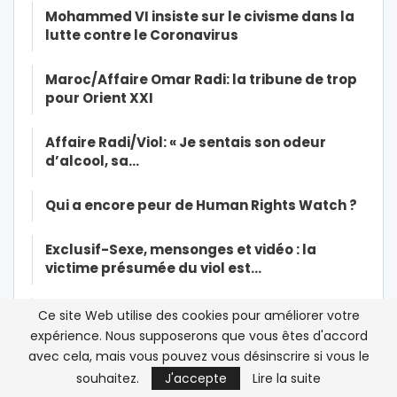
Mohammed VI insiste sur le civisme dans la
lutte contre le Coronavirus
Maroc/Affaire Omar Radi: la tribune de trop
pour Orient XXI
Affaire Radi/Viol: « Je sentais son odeur
d’alcool, sa…
Qui a encore peur de Human Rights Watch ?
Exclusif-Sexe, mensonges et vidéo : la
victime présumée du viol est…
Histoires interdites du financement des ONG
Ce site Web utilise des cookies pour améliorer votre
de droits de l’Homme et de…
expérience. Nous supposerons que vous êtes d'accord
avec cela, mais vous pouvez vous désinscrire si vous le
Christian Harbulot: « L’objectif d’Amnesty
souhaitez.
J'accepte
Lire la suite
International est de…