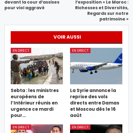
devant la cour d’assises
l’exposition « Le Maroc :
pour viol aggravé
Richesses et Diversités,
Regards sur notre
patrimoine »
VOIR AUSSI
EN DIRECT
EN DIRECT
Sebta : les ministres
La Syrie annonce la
européens de
reprise des vols
l’Intérieur réunis en
directs entre Damas
urgence ce mardi
et Moscou dès le 16
pour…
août
EN DIRECT
EN DIRECT