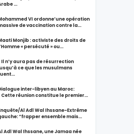
Arabe …
Mohammed VI ordonne’une opération
massive de vaccination contre la…
Maati Monjib : activiste des droits de
l’Homme « persécuté » ou…
« Il n’y aura pas de résurrection
jusqu’à ce que les musulmans
tuent…
Dialogue inter-libyen au Maroc:
« Cette réunion constitue le premier…
Enquête/Al Adl Wal Ihssane-Extrême
gauche: “frapper ensemble mais…
Al Adl Wal Ihssane, une Jamaa née