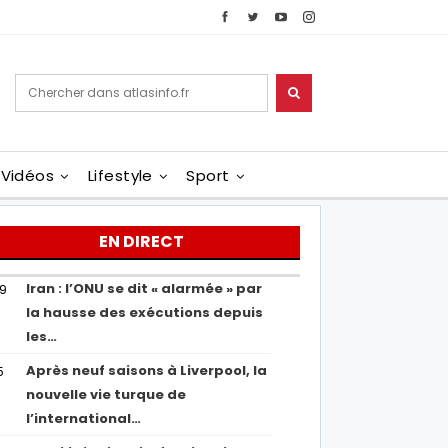
Vidéos
Lifestyle
Sport
EN DIRECT
Iran : l’ONU se dit « alarmée » par
29
la hausse des exécutions depuis
les…
Après neuf saisons à Liverpool, la
5
nouvelle vie turque de
l’international…