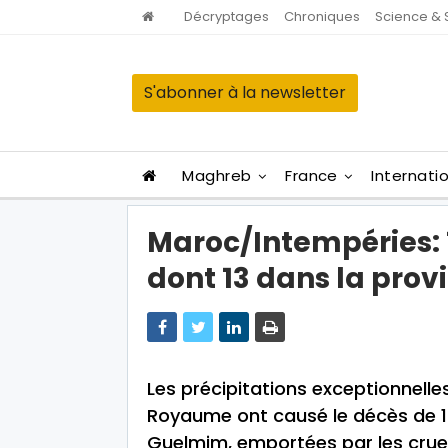
Décryptages
Chroniques
Science & 
S'abonner à la newsletter
Maghreb
France
Internati
Maroc/Intempéries: 
dont 13 dans la pro
Les précipitations exceptionnell
Royaume ont causé le décès de 17
Guelmim, emportées par les crue