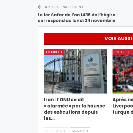
ARTICLE PRÉCÉDENT
Le 1er Safar de l’an 1436 de l’hégire
correspond au lundi 24 novembre
VOIR AUSSI
EN DIRECT
EN DIRECT
Iran : l’ONU se dit
Après ne
« alarmée » par la hausse
Liverpool
des exécutions depuis
turque d
les…
PRÉCÉDENT
SUIVANT