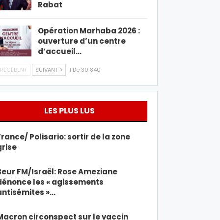
Rabat
Opération Marhaba 2026 :
ouverture d’un centre
d’accueil…
RÉCÉDENT
SUIVANT
1 De 30 840
LES PLUS LUS
France/ Polisario: sortir de la zone
grise
Beur FM/Israël: Rose Ameziane
dénonce les « agissements
antisémites »…
Macron circonspect sur le vaccin