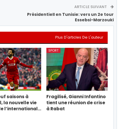
ARTICLE SUIVANT
Présidentiell en Tunisie: vers un 2e tour
Essebsi-Marzouki
Plus D'articles De L'auteur
SPORT
uf saisons à
Fragilisé, Gianni Infantino
, la nouvelle vie
tient une réunion de crise
e l’international…
à Rabat