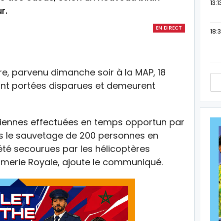
13:1
r.
EN DIRECT
18:3
, parvenu dimanche soir à la MAP, 18
ont portées disparues et demeurent
aériennes effectuées en temps opportun par
is le sauvetage de 200 personnes en
été secourues par les hélicoptères
rmerie Royale, ajoute le communiqué.