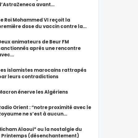
d’AstraZeneca avant…
Le Roi Mohammed VI reçoit la
première dose du vaccin contre la…
Deux animateurs de Beur FM
sanctionnés après une rencontre
avec…
Les islamistes marocains rattrapés
par leurs contradictions
Macron énerve les Algériens
Radio Orient : “notre proximité avec le
Royaume ne s’est à aucun…
Hicham Alaoui* ou la nostalgie du
« Printemps (désenchantement)