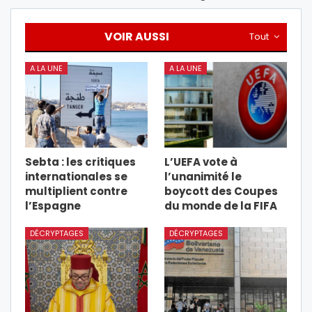
VOIR AUSSI
Tout
A LA UNE
A LA UNE
Sebta : les critiques
L’UEFA vote à
internationales se
l’unanimité le
multiplient contre
boycott des Coupes
l’Espagne
du monde de la FIFA
DÉCRYPTAGES
DÉCRYPTAGES