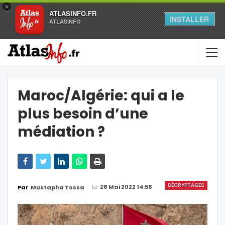
×
ATLASINFO.FR
INSTALLER
ATLASINFO
Maroc/Algérie: qui a le
plus besoin d’une
médiation ?
DÉCRYPTAGES
Le
28 Mai 2022 14:58
Par
Mustapha Tossa