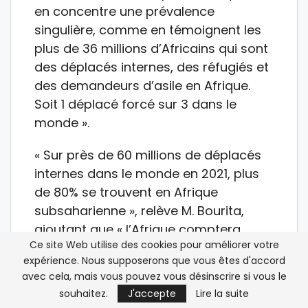
en concentre une prévalence
singulière, comme en témoignent les
plus de 36 millions d’Africains qui sont
des déplacés internes, des réfugiés et
des demandeurs d’asile en Afrique.
Soit 1 déplacé forcé sur 3 dans le
monde ».
« Sur près de 60 millions de déplacés
internes dans le monde en 2021, plus
de 80% se trouvent en Afrique
subsaharienne », relève M. Bourita,
ajoutant que « l’Afrique comptera
Ce site Web utilise des cookies pour améliorer votre
quelque 86 millions de déplacés
expérience. Nous supposerons que vous êtes d'accord
climatiques d’ici 2050 ».
avec cela, mais vous pouvez vous désinscrire si vous le
souhaitez.
J'accepte
Lire la suite
« Près de 282 millions de personnes