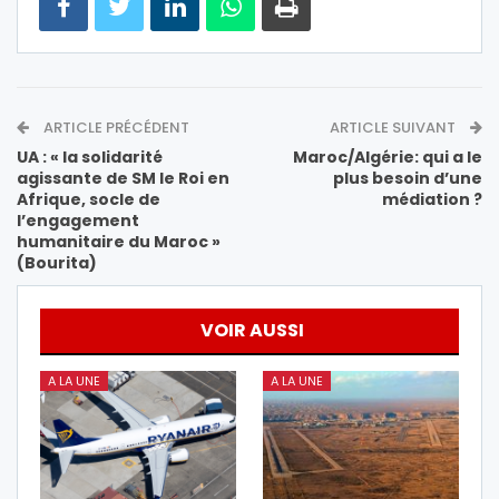
ARTICLE PRÉCÉDENT
ARTICLE SUIVANT
UA : « la solidarité
Maroc/Algérie: qui a le
agissante de SM le Roi en
plus besoin d’une
Afrique, socle de
médiation ?
l’engagement
humanitaire du Maroc »
(Bourita)
VOIR AUSSI
A LA UNE
A LA UNE