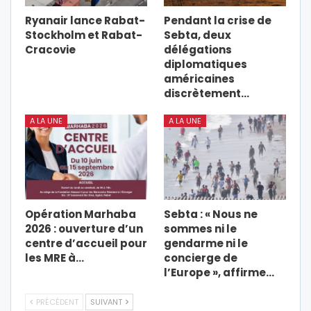
Ryanair lance Rabat-
Pendant la crise de
Stockholm et Rabat-
Sebta, deux
Cracovie
délégations
diplomatiques
américaines
discrètement…
A LA UNE
A LA UNE
Opération Marhaba
Sebta : « Nous ne
2026 : ouverture d’un
sommes ni le
centre d’accueil pour
gendarme ni le
les MRE à…
concierge de
l’Europe », affirme…
PRÉCÉDENT
SUIVANT