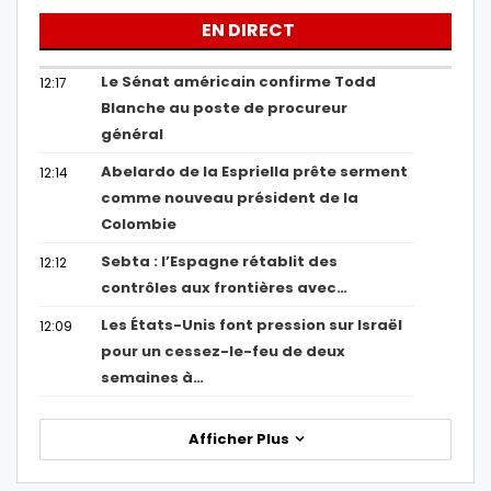
EN DIRECT
Le Sénat américain confirme Todd
12:17
Blanche au poste de procureur
général
Abelardo de la Espriella prête serment
12:14
comme nouveau président de la
Colombie
Sebta : l’Espagne rétablit des
12:12
contrôles aux frontières avec…
Les États-Unis font pression sur Israël
12:09
pour un cessez-le-feu de deux
semaines à…
Afficher Plus