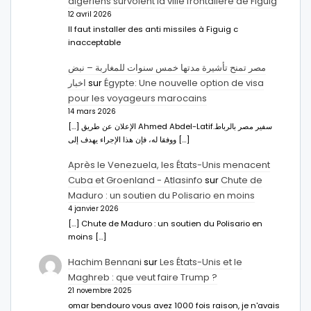
algériens survolent la ville frontalière de Figuig
12 avril 2026
Il faut installer des anti missiles à Figuig c
inacceptable
مصر تمنح تأشيرة مدتها خمس سنوات للمغاربة – نبض
اخبار
sur
Égypte: Une nouvelle option de visa
pour les voyageurs marocains
14 mars 2026
[…] الإعلان عن طريق Ahmed Abdel-Latifسفير مصر بالرباط.
ووفقا له، فإن هذا الإجراء يهدف إلى […]
Après le Venezuela, les États-Unis menacent
Cuba et Groenland - Atlasinfo
sur
Chute de
Maduro : un soutien du Polisario en moins
4 janvier 2026
[…] Chute de Maduro : un soutien du Polisario en
moins […]
Hachim Bennani
sur
Les États-Unis et le
Maghreb : que veut faire Trump ?
21 novembre 2025
omar bendouro vous avez 1000 fois raison, je n'avais