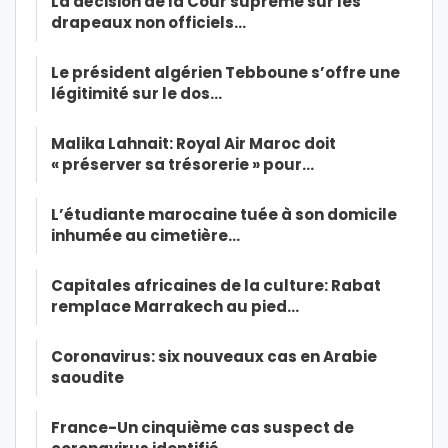
La décision de la Cour suprême sur les
drapeaux non officiels…
Le président algérien Tebboune s’offre une
légitimité sur le dos…
Malika Lahnait: Royal Air Maroc doit
« préserver sa trésorerie » pour…
L’étudiante marocaine tuée à son domicile
inhumée au cimetière…
Capitales africaines de la culture: Rabat
remplace Marrakech au pied…
Coronavirus: six nouveaux cas en Arabie
saoudite
France-Un cinquième cas suspect de