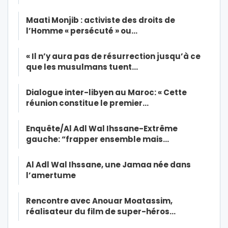
Maati Monjib : activiste des droits de
l’Homme « persécuté » ou…
« Il n’y aura pas de résurrection jusqu’à ce
que les musulmans tuent…
Dialogue inter-libyen au Maroc: « Cette
réunion constitue le premier…
Enquête/Al Adl Wal Ihssane-Extrême
gauche: “frapper ensemble mais…
Al Adl Wal Ihssane, une Jamaa née dans
l’amertume
Rencontre avec Anouar Moatassim,
réalisateur du film de super-héros…