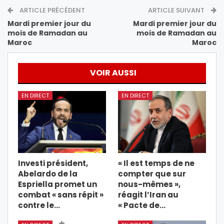
ARTICLE PRÉCÉDENT
ARTICLE SUIVANT
Mardi premier jour du
Mardi premier jour du
mois de Ramadan au
mois de Ramadan au
Maroc
Maroc
VOIR AUSSI
EN DIRECT
EN DIRECT
Investi président,
« Il est temps de ne
Abelardo de la
compter que sur
Espriella promet un
nous-mêmes »,
combat « sans répit »
réagit l’Iran au
contre le…
« Pacte de…