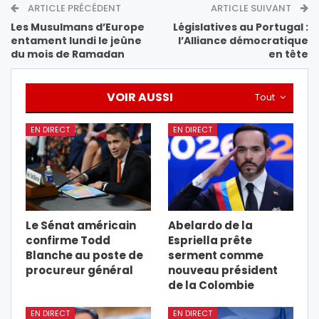
ARTICLE PRÉCÉDENT
ARTICLE SUIVANT
Les Musulmans d’Europe
Législatives au Portugal :
entament lundi le jeûne
l’Alliance démocratique
du mois de Ramadan
en tête
VOIR AUSSI
Tout
EN DIRECT
EN DIRECT
Le Sénat américain
Abelardo de la
confirme Todd
Espriella prête
Blanche au poste de
serment comme
procureur général
nouveau président
de la Colombie
EN DIRECT
EN DIRECT