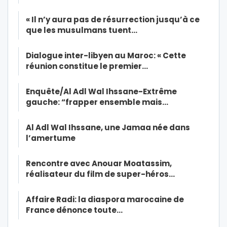
« Il n’y aura pas de résurrection jusqu’à ce
que les musulmans tuent…
Dialogue inter-libyen au Maroc: « Cette
réunion constitue le premier…
Enquête/Al Adl Wal Ihssane-Extrême
gauche: “frapper ensemble mais…
Al Adl Wal Ihssane, une Jamaa née dans
l’amertume
Rencontre avec Anouar Moatassim,
réalisateur du film de super-héros…
Affaire Radi: la diaspora marocaine de
France dénonce toute…