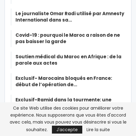
Le journaliste Omar Radi utilisé par Amnesty
International dans sa…
Covid-19 : pourquoi le Maroc a raison de ne
pas baisser la garde
Soutien médical du Maroc en Afrique : de la
parole aux actes
Exclusif- Marocains bloqués en France:
début de l’opération de…
Exclusif-Ramid dans la tourmente: une
source à la CNSS affirme à…
Ce site Web utilise des cookies pour améliorer votre
expérience. Nous supposerons que vous êtes d'accord
Le roi Mohammed VI opéré du coeur « avec
avec cela, mais vous pouvez vous désinscrire si vous le
succès »
souhaitez.
J'accepte
Lire la suite