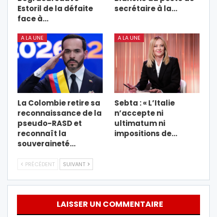
Estoril de la défaite
secrétaire à la…
face à…
A LA UNE
A LA UNE
La Colombie retire sa
Sebta : « L’Italie
reconnaissance de la
n’accepte ni
pseudo-RASD et
ultimatum ni
reconnaît la
impositions de…
souveraineté…
PRÉCÉDENT
SUIVANT
LAISSER UN COMMENTAIRE