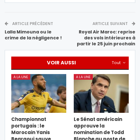
ARTICLE PRÉCÉDENT
ARTICLE SUIVANT
Lalla Mimouna ou le
Royal Air Maroc: reprise
crime de la négligence !
des vols intérieures à
partir le 25 juin prochain
VOIR AUSSI
Tout
A LA UNE
A LA UNE
Championnat
Le Sénat américain
portugais : le
approuve la
Marocain Yanis
nomination de Todd
Begraoui sauve
Blanche au poste de