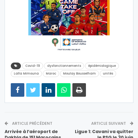
Covid-19
dysfonctionnements
épidémiologique
Lalla Mimouna
Maroc
Moulay Bousselham
unités
ARTICLE PRÉCÉDENT
ARTICLE SUIVANT
Arrivée à l’aéroport de
Ligue 1: Cavani va quitter
Dakhla de 151 Marocains
le PSG le 30 juin