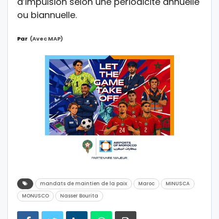
d’impulsion selon une périodicité annuelle
ou biannuelle.
Par
(avec MAP)
mandats de maintien de la paix
Maroc
MINUSCA
MONUSCO
Nasser Bourita