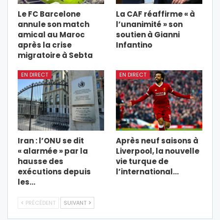
Le FC Barcelone
La CAF réaffirme « à
annule son match
l’unanimité » son
amical au Maroc
soutien à Gianni
après la crise
Infantino
migratoire à Sebta
EN DIRECT
EN DIRECT
Iran : l’ONU se dit
Après neuf saisons à
« alarmée » par la
Liverpool, la nouvelle
hausse des
vie turque de
exécutions depuis
l’international…
les…
PRÉCÉDENT
SUIVANT