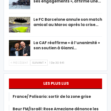
ses engagements », affirme une…
Le FC Barcelone annule son match
amical au Maroc après la crise…
La CAF réaffirme « à l’unanimité »
son soutien à Gianni…
PRÉCÉDENT
SUIVANT
1 De 30 841
LES PLUS LUS
France/ Polisario: sortir de la zone grise
Beur FM/Israël: Rose Ameziane dénonce les