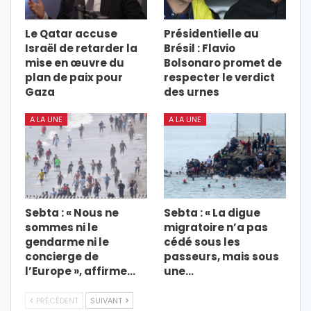
Le Qatar accuse
Présidentielle au
Israël de retarder la
Brésil : Flavio
mise en œuvre du
Bolsonaro promet de
plan de paix pour
respecter le verdict
Gaza
des urnes
A LA UNE
A LA UNE
Sebta : « Nous ne
Sebta : « La digue
sommes ni le
migratoire n’a pas
gendarme ni le
cédé sous les
concierge de
passeurs, mais sous
l’Europe », affirme…
une…
PRÉCÉDENT
SUIVANT