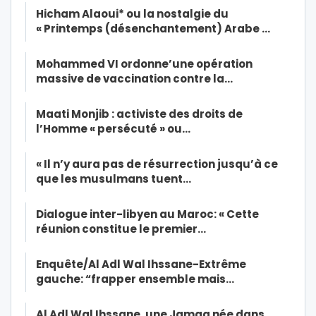
Hicham Alaoui* ou la nostalgie du
« Printemps (désenchantement) Arabe …
Mohammed VI ordonne’une opération
massive de vaccination contre la…
Maati Monjib : activiste des droits de
l’Homme « persécuté » ou…
« Il n’y aura pas de résurrection jusqu’à ce
que les musulmans tuent…
Dialogue inter-libyen au Maroc: « Cette
réunion constitue le premier…
Enquête/Al Adl Wal Ihssane-Extrême
gauche: “frapper ensemble mais…
Al Adl Wal Ihssane, une Jamaa née dans