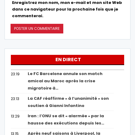
Enregistrez mon nom, mon e-mail et mon site Web
dans ce navigateur pour la prochaine fois que je
commenterai.
EN DIRECT
Le FC Barcelone annule son match
23:19
amical au Maroc après la crise
migratoire à…
La CAF réaffirme « à l’unanimité » son
23:13
soutien à Gianni Infantino
Iran : l’ONU se dit « alarmée » par la
13:29
hausse des exécutions depuis les…
Après neuf saisons à Liverpool, la
13:15