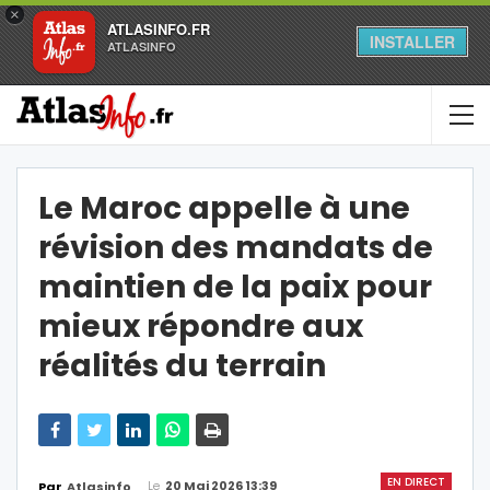
×
ATLASINFO.FR
INSTALLER
ATLASINFO
Le Maroc appelle à une
révision des mandats de
maintien de la paix pour
mieux répondre aux
réalités du terrain
EN DIRECT
Le
20 Mai 2026 13:39
Par
Atlasinfo