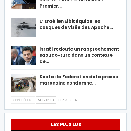
Premier…
L’israélien Elbit équipe les
casques de visée des Apache…
Israël redoute un rapprochement
saoudo-turc dans un contexte
de…
Sebta : la Fédération de la presse
marocaine condamne…
PRÉCÉDENT
SUIVANT
1 De 30 854
LES PLUS LUS