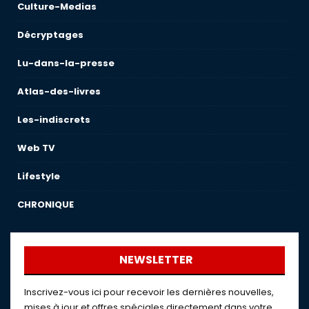
Culture-Medias
Décryptages
Lu-dans-la-presse
Atlas-des-livres
Les-indiscrets
Web TV
Lifestyle
CHRONIQUE
NEWSLETTER
Inscrivez-vous ici pour recevoir les dernières nouvelles,
mises à jour et offres spéciales directement dans votre