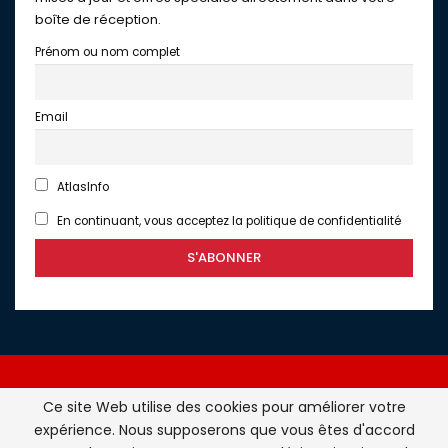
boîte de réception.
Prénom ou nom complet
Email
AtlasInfo
En continuant, vous acceptez la politique de confidentialité
Ce site Web utilise des cookies pour améliorer votre
expérience. Nous supposerons que vous êtes d'accord
Atlasinfo.fr : l'essentiel de l'actualité de la France et du