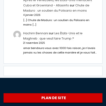
Après le Venezuela, les États-Unis menacent
Cuba et Groenland - Atlasinfo
sur
Chute de
Maduro : un soutien du Polisario en moins
4 janvier 2026
[…] Chute de Maduro : un soutien du Polisario en
moins […]
Hachim Bennani
sur
Les États-Unis et le
Maghreb : que veut faire Trump ?
21 novembre 2025
omar bendouro vous avez 1000 fois raison, je n'avais
jamais vu les choses de cette manière et je vous fait…
PLAN DE SITE