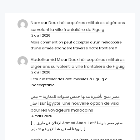
Nam
sur
Deux hélicoptères militaires algériens
survolent la ville frontalière de Figuig
12 avril 2026
Mais comment on peut accepter qu’un hélicoptère
d’une armée étrangère traverse notre frontière ?
Abdelhamid M
sur
Deux hélicoptères militaires
algériens survolent la ville frontalière de Figuig
12 avril 2026
Il faut installer des anti missiles à Figuig c
inacceptable
مصر تمنح تأشيرة مدتها خمس سنوات للمغاربة – نبض
اخبار
sur
Égypte: Une nouvelle option de visa
pour les voyageurs marocains
14 mars 2026
[…] الإعلان عن طريق Ahmed Abdel-Latifسفير مصر بالرباط.
ووفقا له، فإن هذا الإجراء يهدف إلى […]