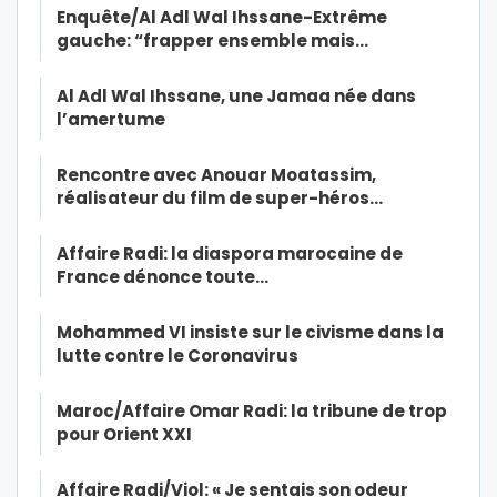
Enquête/Al Adl Wal Ihssane-Extrême
gauche: “frapper ensemble mais…
Al Adl Wal Ihssane, une Jamaa née dans
l’amertume
Rencontre avec Anouar Moatassim,
réalisateur du film de super-héros…
Affaire Radi: la diaspora marocaine de
France dénonce toute…
Mohammed VI insiste sur le civisme dans la
lutte contre le Coronavirus
Maroc/Affaire Omar Radi: la tribune de trop
pour Orient XXI
Affaire Radi/Viol: « Je sentais son odeur