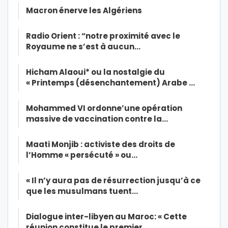
Macron énerve les Algériens
Radio Orient : “notre proximité avec le
Royaume ne s’est à aucun…
Hicham Alaoui* ou la nostalgie du
« Printemps (désenchantement) Arabe …
Mohammed VI ordonne’une opération
massive de vaccination contre la…
Maati Monjib : activiste des droits de
l’Homme « persécuté » ou…
« Il n’y aura pas de résurrection jusqu’à ce
que les musulmans tuent…
Dialogue inter-libyen au Maroc: « Cette
réunion constitue le premier…