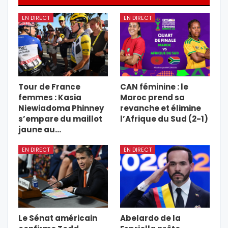
EN DIRECT
EN DIRECT
Tour de France
CAN féminine : le
femmes : Kasia
Maroc prend sa
Niewiadoma Phinney
revanche et élimine
s’empare du maillot
l’Afrique du Sud (2-1)
jaune au…
EN DIRECT
EN DIRECT
Le Sénat américain
Abelardo de la