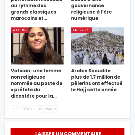
au rythme des
gouvernance
grands classiques
religieuse à l’ère
marocains et…
numérique
A LA UNE
EN DIRECT
Vatican : une femme
Arabie Saoudite :
non religieuse
plus de 1,7 million de
nommée au poste de
pèlerins ont effectué
« préfète du
le Hajj cette année
dicastère pour la…
PRÉCÉDENT
SUIVANT
LAISSER UN COMMENTAIRE