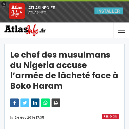
×
ATLASINFO.FR
INSTALLER
ATLASINFO
Le chef des musulmans
du Nigeria accuse
l’armée de lâcheté face à
Boko Haram
RELIGION
Le
24 Nov 2014 17:35