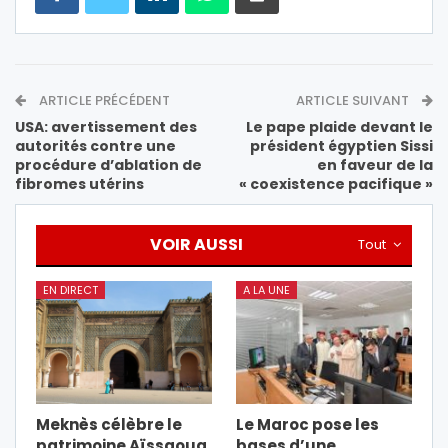
ARTICLE PRÉCÉDENT
ARTICLE SUIVANT
USA: avertissement des
Le pape plaide devant le
autorités contre une
président égyptien Sissi
procédure d’ablation de
en faveur de la
fibromes utérins
« coexistence pacifique »
VOIR AUSSI
Tout
EN DIRECT
A LA UNE
Meknès célèbre le
Le Maroc pose les
patrimoine Aïssaoua
bases d’une