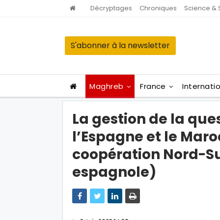
Décryptages
Chroniques
Science & 
S'abonner à la newsletter
Maghreb
France
Internati
La gestion de la que
l’Espagne et le Maro
coopération Nord-Sud
espagnole)