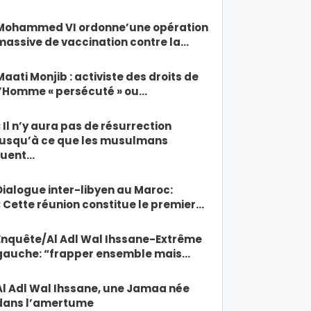
Mohammed VI ordonne’une opération
massive de vaccination contre la…
Maati Monjib : activiste des droits de
l’Homme « persécuté » ou…
« Il n’y aura pas de résurrection
jusqu’à ce que les musulmans
tuent…
Dialogue inter-libyen au Maroc:
« Cette réunion constitue le premier…
Enquête/Al Adl Wal Ihssane-Extrême
gauche: “frapper ensemble mais…
Al Adl Wal Ihssane, une Jamaa née
dans l’amertume