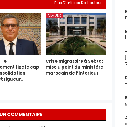
Plus D'articles De L'auteur
A LA UNE
: le
Crise migratoire à Sebta:
ment fixe le cap
mise u point du ministère
nsolidation
marocain de l’Interieur
et rigueur…
 UN COMMENTAIRE