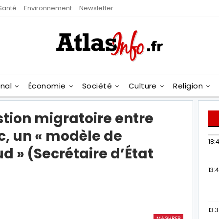
Santé
Environnement
Newsletter
onal
Économie
Société
Culture
Religion
stion migratoire entre
c, un « modèle de
18:4
 » (Secrétaire d’État
13:
13:
MAGHREB