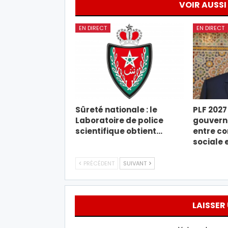
VOIR AUSSI
EN DIRECT
EN DIRECT
Sûreté nationale : le
PLF 2027 
Laboratoire de police
gouverne
scientifique obtient…
entre co
sociale 
PRÉCÉDENT
SUIVANT
LAISSER