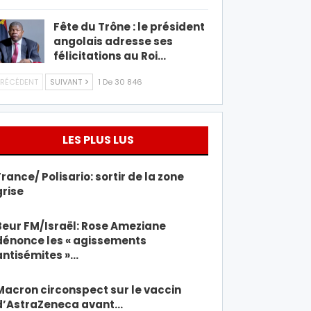
Fête du Trône : le président
angolais adresse ses
félicitations au Roi…
RÉCÉDENT
SUIVANT
1 De 30 846
LES PLUS LUS
France/ Polisario: sortir de la zone
grise
Beur FM/Israël: Rose Ameziane
dénonce les « agissements
antisémites »…
Macron circonspect sur le vaccin
d’AstraZeneca avant…