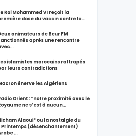
Le Roi Mohammed VI reçoit la
première dose du vaccin contre la…
Deux animateurs de Beur FM
sanctionnés après une rencontre
avec…
Les islamistes marocains rattrapés
par leurs contradictions
Macron énerve les Algériens
Radio Orient : “notre proximité avec le
Royaume ne s’est à aucun…
Hicham Alaoui* ou la nostalgie du
« Printemps (désenchantement)
Arabe …