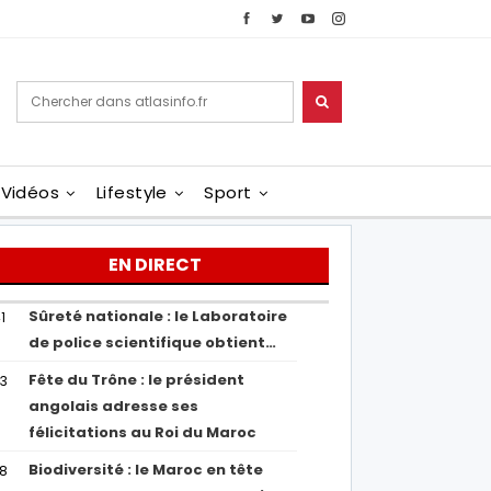
Vidéos
Lifestyle
Sport
EN DIRECT
Sûreté nationale : le Laboratoire
1
de police scientifique obtient…
Fête du Trône : le président
43
angolais adresse ses
félicitations au Roi du Maroc
Biodiversité : le Maroc en tête
38