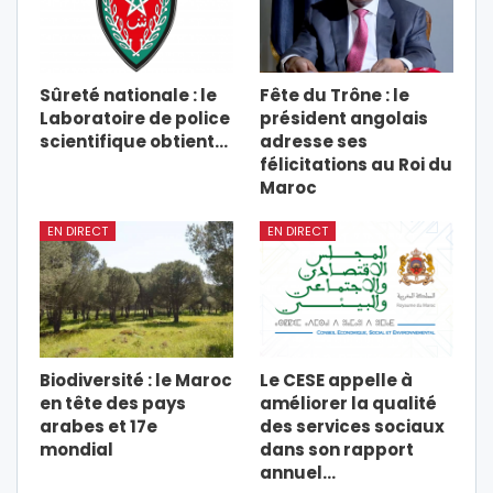
Sûreté nationale : le
Fête du Trône : le
Laboratoire de police
président angolais
scientifique obtient…
adresse ses
félicitations au Roi du
Maroc
EN DIRECT
EN DIRECT
Biodiversité : le Maroc
Le CESE appelle à
en tête des pays
améliorer la qualité
arabes et 17e
des services sociaux
mondial
dans son rapport
annuel…