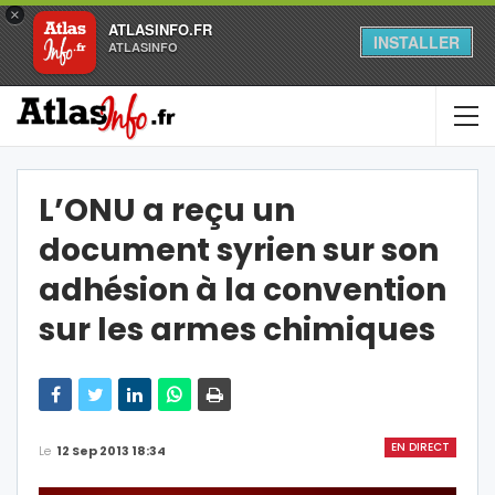
×
ATLASINFO.FR
INSTALLER
ATLASINFO
L’ONU a reçu un
document syrien sur son
adhésion à la convention
sur les armes chimiques
EN DIRECT
Le
12 Sep 2013 18:34