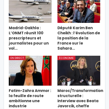
Madrid-Dakhla :
Député Karim Ben
L’ONMT réunit 100
Cheikh : l’évolution de
prescripteurs et
la position de la
journalistes pour un
France sur le
vol…
Sahara…
EN DIRECT
ÉCONOMIE
Fatim-Zahra Ammor :
Maroc/Transformation
la feuille de route
structurelle :
ambitionne une
interview avec Beata
industrie
Javorcik, cheffe