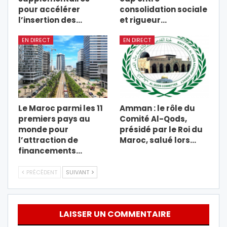
pour accélérer
consolidation sociale
l’insertion des…
et rigueur…
EN DIRECT
EN DIRECT
Le Maroc parmi les 11
Amman : le rôle du
premiers pays au
Comité Al-Qods,
monde pour
présidé par le Roi du
l’attraction de
Maroc, salué lors…
financements…
PRÉCÉDENT
SUIVANT
LAISSER UN COMMENTAIRE