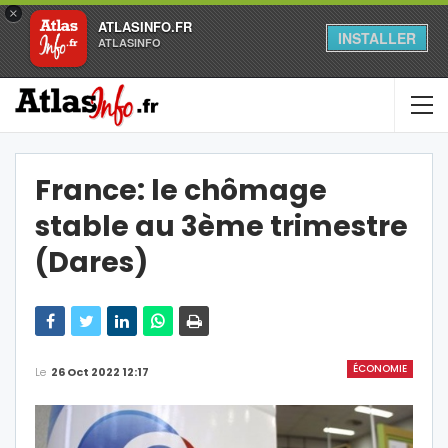
×
ATLASINFO.FR
INSTALLER
ATLASINFO
France: le chômage
stable au 3ème trimestre
(Dares)
ÉCONOMIE
Le
26 Oct 2022 12:17