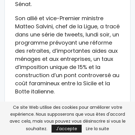
Sénat.
Son allié et vice-Premier ministre
Matteo Salvini, chef de la Ligue, a tracé
dans une série de tweets, lundi soir, un
programme prévoyant une réforme
des retraites, d’importantes aides aux
ménages et aux entreprises, un taux
d’imposition unique de 15% et la
construction d’un pont controversé au
coût faramineux entre la Sicile et la
Botte italienne.
Ces promesses faisaient partie du
Ce site Web utilise des cookies pour améliorer votre
programme électoral de la coalition
expérience. Nous supposerons que vous êtes d'accord
avec cela, mais vous pouvez vous désinscrire si vous le
de droite, qui comprend aussi Forza
souhaitez.
J'accepte
Lire la suite
Italia de Silvio Berlusconi, mais Mme