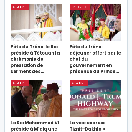
A LA UNE
EN DIRECT
Fête du Trône: le Roi
Fête du trône:
préside à Tétouan la
déjeuner offert par le
cérémonie de
chef du
prestation de
gouvernement en
serment des…
présence du Prince…
A LA UNE
A LA UNE
Le Roi Mohammed VI
La voie express
préside à M’diq une
Tiznit-Dakhla »