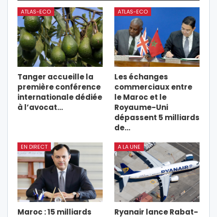
ATLAS-ECO
ATLAS-ECO
Tanger accueille la
Les échanges
première conférence
commerciaux entre
internationale dédiée
le Maroc et le
à l’avocat…
Royaume-Uni
dépassent 5 milliards
de…
EN DIRECT
A LA UNE
Maroc : 15 milliards
Ryanair lance Rabat-