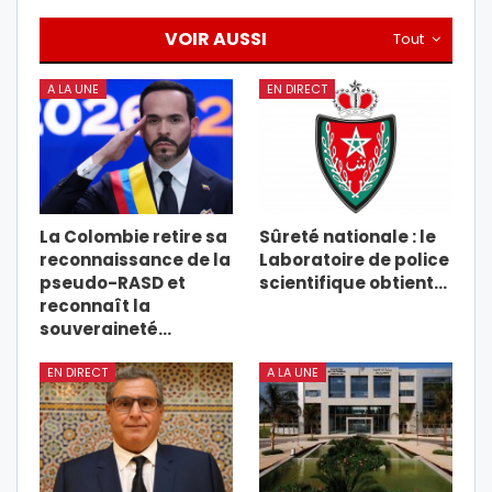
VOIR AUSSI
Tout
A LA UNE
EN DIRECT
La Colombie retire sa
Sûreté nationale : le
reconnaissance de la
Laboratoire de police
pseudo-RASD et
scientifique obtient…
reconnaît la
souveraineté…
EN DIRECT
A LA UNE