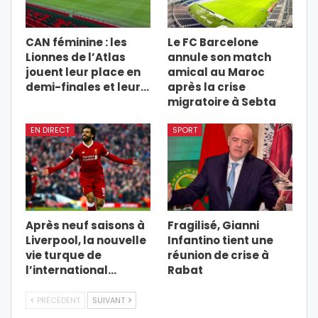
CAN féminine : les
Le FC Barcelone
Lionnes de l’Atlas
annule son match
jouent leur place en
amical au Maroc
demi-finales et leur…
après la crise
migratoire à Sebta
EN DIRECT
SPORT
Après neuf saisons à
Fragilisé, Gianni
Liverpool, la nouvelle
Infantino tient une
vie turque de
réunion de crise à
l’international…
Rabat
PRÉCÉDENT
SUIVANT