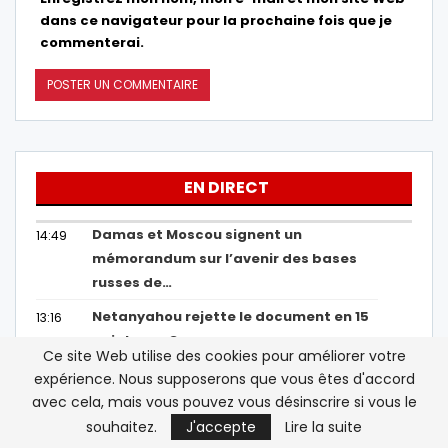
dans ce navigateur pour la prochaine fois que je
commenterai.
EN DIRECT
Damas et Moscou signent un
14:49
mémorandum sur l’avenir des bases
russes de…
Netanyahou rejette le document en 15
13:16
points sur Gaza
Ce site Web utilise des cookies pour améliorer votre
Sebta : « La situation est absolument
13:04
expérience. Nous supposerons que vous êtes d'accord
intenable », le président de Sebta
avec cela, mais vous pouvez vous désinscrire si vous le
dément…
souhaitez.
J'accepte
Lire la suite