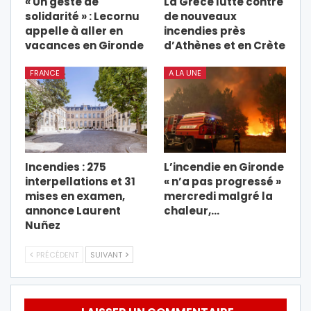
« Un geste de
La Grèce lutte contre
solidarité » : Lecornu
de nouveaux
appelle à aller en
incendies près
vacances en Gironde
d’Athènes et en Crète
FRANCE
A LA UNE
Incendies : 275
L’incendie en Gironde
interpellations et 31
« n’a pas progressé »
mises en examen,
mercredi malgré la
annonce Laurent
chaleur,…
Nuñez
PRÉCÉDENT
SUIVANT