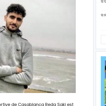
12:1
12:
portive de Casablanca Reda Saki est