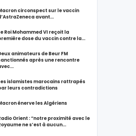
Macron circonspect sur le vaccin
d’AstraZeneca avant…
Le Roi Mohammed VI reçoit la
première dose du vaccin contre la…
Deux animateurs de Beur FM
sanctionnés après une rencontre
avec…
Les islamistes marocains rattrapés
par leurs contradictions
Macron énerve les Algériens
Radio Orient : “notre proximité avec le
Royaume ne s’est à aucun…