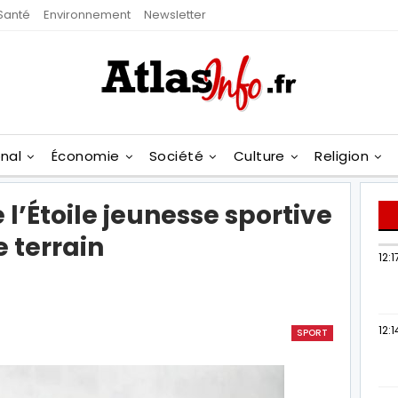
Santé
Environnement
Newsletter
onal
Économie
Société
Culture
Religion
 l’Étoile jeunesse sportive
 terrain
12:1
12:1
SPORT