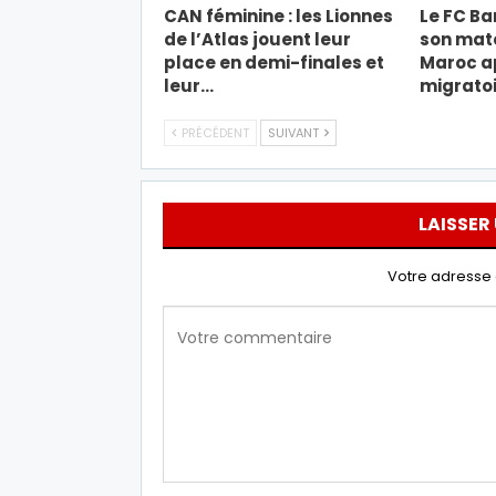
CAN féminine : les Lionnes
Le FC Ba
de l’Atlas jouent leur
son mat
place en demi-finales et
Maroc ap
leur…
migratoi
PRÉCÉDENT
SUIVANT
LAISSER
Votre adresse 