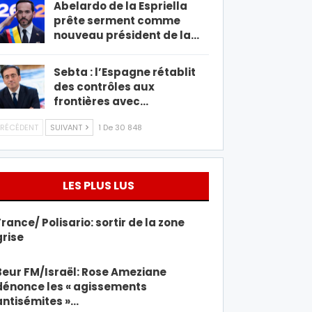
Abelardo de la Espriella
prête serment comme
nouveau président de la…
Sebta : l’Espagne rétablit
des contrôles aux
frontières avec…
RÉCÉDENT
SUIVANT
1 De 30 848
LES PLUS LUS
France/ Polisario: sortir de la zone
grise
Beur FM/Israël: Rose Ameziane
dénonce les « agissements
antisémites »…