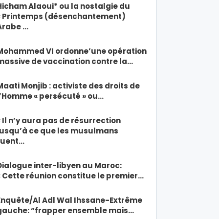
Hicham Alaoui* ou la nostalgie du
« Printemps (désenchantement)
Arabe …
Mohammed VI ordonne’une opération
massive de vaccination contre la…
Maati Monjib : activiste des droits de
l’Homme « persécuté » ou…
« Il n’y aura pas de résurrection
jusqu’à ce que les musulmans
tuent…
Dialogue inter-libyen au Maroc:
« Cette réunion constitue le premier…
Enquête/Al Adl Wal Ihssane-Extrême
gauche: “frapper ensemble mais…