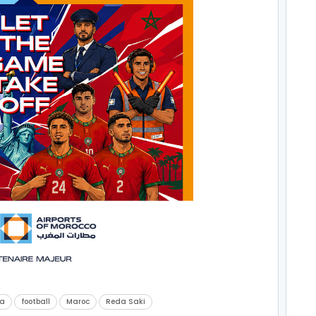
ca
football
Maroc
Reda Saki