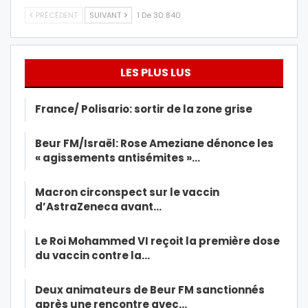
PRÉCÉDENT
SUIVANT
1 De 30 840
LES PLUS LUS
France/ Polisario: sortir de la zone grise
Beur FM/Israël: Rose Ameziane dénonce les
« agissements antisémites »…
Macron circonspect sur le vaccin
d’AstraZeneca avant…
Le Roi Mohammed VI reçoit la première dose
du vaccin contre la…
Deux animateurs de Beur FM sanctionnés
après une rencontre avec…