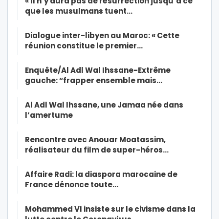
« Il n’y aura pas de résurrection jusqu’à ce
que les musulmans tuent…
Dialogue inter-libyen au Maroc: « Cette
réunion constitue le premier…
Enquête/Al Adl Wal Ihssane-Extrême
gauche: “frapper ensemble mais…
Al Adl Wal Ihssane, une Jamaa née dans
l’amertume
Rencontre avec Anouar Moatassim,
réalisateur du film de super-héros…
Affaire Radi: la diaspora marocaine de
France dénonce toute…
Mohammed VI insiste sur le civisme dans la