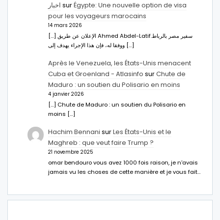
اخبار
sur
Égypte: Une nouvelle option de visa
pour les voyageurs marocains
14 mars 2026
[…] الإعلان عن طريق Ahmed Abdel-Latifسفير مصر بالرباط.
ووفقا له، فإن هذا الإجراء يهدف إلى […]
Après le Venezuela, les États-Unis menacent
Cuba et Groenland - Atlasinfo
sur
Chute de
Maduro : un soutien du Polisario en moins
4 janvier 2026
[…] Chute de Maduro : un soutien du Polisario en
moins […]
Hachim Bennani
sur
Les États-Unis et le
Maghreb : que veut faire Trump ?
21 novembre 2025
omar bendouro vous avez 1000 fois raison, je n'avais
jamais vu les choses de cette manière et je vous fait…