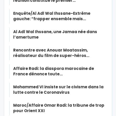
réunion constitue le premier…
Enquête/Al Adl Wal Ihssane-Extrême
gauche: “frapper ensemble mais…
Al Adl Wal Ihssane, une Jamaa née dans
l’amertume
Rencontre avec Anouar Moatassim,
réalisateur du film de super-héros…
Affaire Radi: la diaspora marocaine de
France dénonce toute…
Mohammed VI insiste sur le civisme dans la
lutte contre le Coronavirus
Maroc/Affaire Omar Radi: la tribune de trop
pour Orient XXI