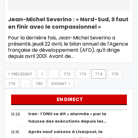
Jean-Michel Severino : « Nord-Sud, il faut
en finir avec le compassionnel »
Pour la dernière fois, Jean-Michel Severino a
présenté, jeudi 22 avril, le bilan annuel de l'Agence
française de développement (AFD), qu'il dirige
depuis avril 2001. Avant de
…
PRÉCÉDENT
1
…
772
773
774
775
776
…
780
SUIVANT
EN DIRECT
Iran : l’ONU se dit « alarmée » par la
13:29
hausse des exécutions depuis les…
Après neuf saisons à Liverpool, la
13:15