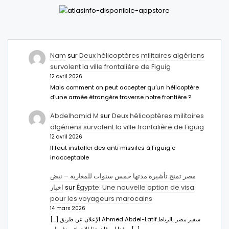
Nam
sur
Deux hélicoptères militaires algériens
survolent la ville frontalière de Figuig
12 avril 2026
Mais comment on peut accepter qu’un hélicoptère
d’une armée étrangère traverse notre frontière ?
Abdelhamid M
sur
Deux hélicoptères militaires
algériens survolent la ville frontalière de Figuig
12 avril 2026
Il faut installer des anti missiles à Figuig c
inacceptable
مصر تمنح تأشيرة مدتها خمس سنوات للمغاربة – نبض
اخبار
sur
Égypte: Une nouvelle option de visa
pour les voyageurs marocains
14 mars 2026
[…] الإعلان عن طريق Ahmed Abdel-Latifسفير مصر بالرباط.