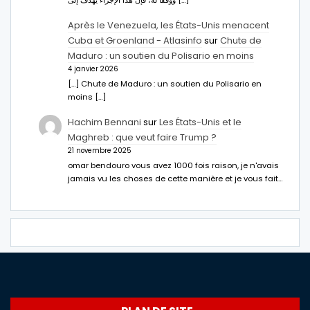
ووفقا له، فإن هذا الإجراء يهدف إلى […]
Après le Venezuela, les États-Unis menacent
Cuba et Groenland - Atlasinfo
sur
Chute de
Maduro : un soutien du Polisario en moins
4 janvier 2026
[…] Chute de Maduro : un soutien du Polisario en
moins […]
Hachim Bennani
sur
Les États-Unis et le
Maghreb : que veut faire Trump ?
21 novembre 2025
omar bendouro vous avez 1000 fois raison, je n'avais
jamais vu les choses de cette manière et je vous fait…