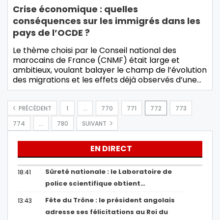
Crise économique : quelles
conséquences sur les immigrés dans les
pays de l’OCDE ?
Le thème choisi par le Conseil national des
marocains de France (CNMF) était large et
ambitieux, voulant balayer le champ de l’évolution
des migrations et les effets déjà observés d’une…
PRÉCÉDENT
1
…
770
771
772
773
774
…
780
SUIVANT
EN DIRECT
Sûreté nationale : le Laboratoire de
18:41
police scientifique obtient…
Fête du Trône : le président angolais
13:43
adresse ses félicitations au Roi du