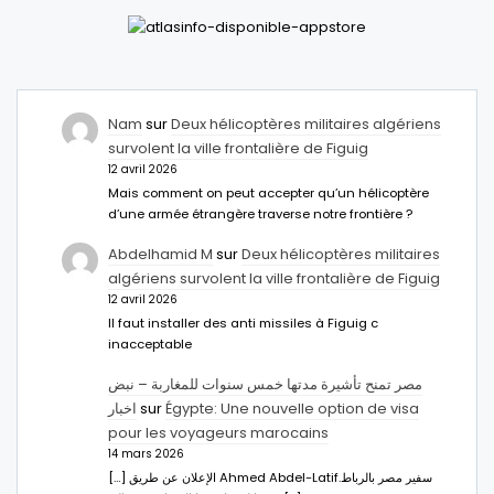
Nam
sur
Deux hélicoptères militaires algériens
survolent la ville frontalière de Figuig
12 avril 2026
Mais comment on peut accepter qu’un hélicoptère
d’une armée étrangère traverse notre frontière ?
Abdelhamid M
sur
Deux hélicoptères militaires
algériens survolent la ville frontalière de Figuig
12 avril 2026
Il faut installer des anti missiles à Figuig c
inacceptable
مصر تمنح تأشيرة مدتها خمس سنوات للمغاربة – نبض
اخبار
sur
Égypte: Une nouvelle option de visa
pour les voyageurs marocains
14 mars 2026
[…] الإعلان عن طريق Ahmed Abdel-Latifسفير مصر بالرباط.