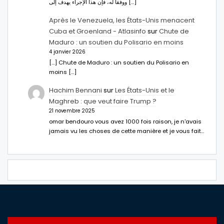
ووفقا له، فإن هذا الإجراء يهدف إلى […]
Après le Venezuela, les États-Unis menacent
Cuba et Groenland - Atlasinfo
sur
Chute de
Maduro : un soutien du Polisario en moins
4 janvier 2026
[…] Chute de Maduro : un soutien du Polisario en
moins […]
Hachim Bennani
sur
Les États-Unis et le
Maghreb : que veut faire Trump ?
21 novembre 2025
omar bendouro vous avez 1000 fois raison, je n'avais
jamais vu les choses de cette manière et je vous fait…