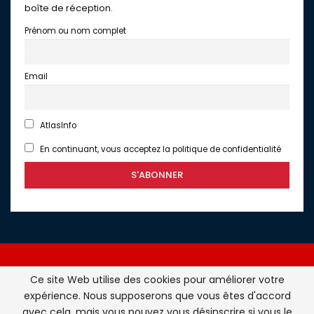
boîte de réception.
Prénom ou nom complet
Email
AtlasInfo
En continuant, vous acceptez la politique de confidentialité
Ce site Web utilise des cookies pour améliorer votre
expérience. Nous supposerons que vous êtes d'accord
Atlasinfo.fr : l'essentiel de l'actualité de la France et du
avec cela, mais vous pouvez vous désinscrire si vous le