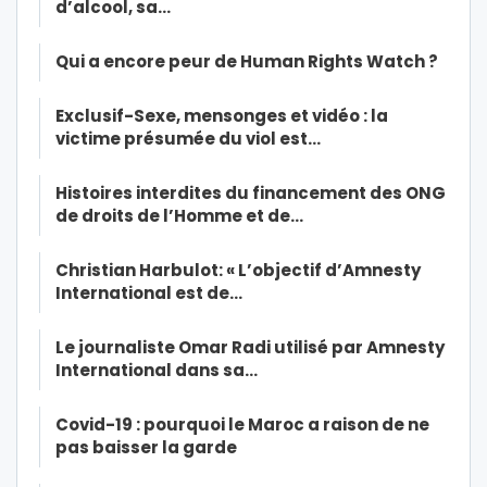
d’alcool, sa…
Qui a encore peur de Human Rights Watch ?
Exclusif-Sexe, mensonges et vidéo : la
victime présumée du viol est…
Histoires interdites du financement des ONG
de droits de l’Homme et de…
Christian Harbulot: « L’objectif d’Amnesty
International est de…
Le journaliste Omar Radi utilisé par Amnesty
International dans sa…
Covid-19 : pourquoi le Maroc a raison de ne
pas baisser la garde