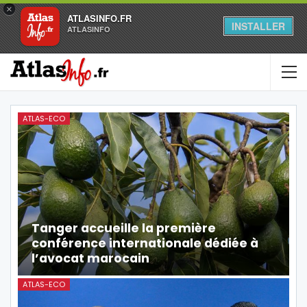
×
ATLASINFO.FR
INSTALLER
ATLASINFO
ATLAS-ECO
Tanger accueille la première
conférence internationale dédiée à
l’avocat marocain
ATLAS-ECO