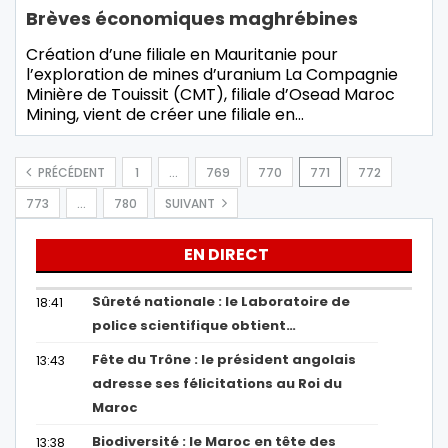
Brèves économiques maghrébines
Création d’une filiale en Mauritanie pour
l’exploration de mines d’uranium La Compagnie
Minière de Touissit (CMT), filiale d’Osead Maroc
Mining, vient de créer une filiale en
…
PRÉCÉDENT
1
…
769
770
771
772
773
…
780
SUIVANT
EN DIRECT
Sûreté nationale : le Laboratoire de
18:41
police scientifique obtient…
Fête du Trône : le président angolais
13:43
adresse ses félicitations au Roi du
Maroc
Biodiversité : le Maroc en tête des
13:38