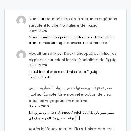
Nam
sur
Deux hélicoptères militaires algériens
survolent la ville frontalière de Figuig
12 avril 2026
Mais comment on peut accepter qu’un hélicoptère
d’une armée étrangère traverse notre frontière ?
Abdelhamid M
sur
Deux hélicoptères militaires
algériens survolent la ville frontalière de Figuig
12 avril 2026
Il faut installer des anti missiles à Figuig c
inacceptable
مصر تمنح تأشيرة مدتها خمس سنوات للمغاربة – نبض
اخبار
sur
Égypte: Une nouvelle option de visa
pour les voyageurs marocains
14 mars 2026
[…] الإعلان عن طريق Ahmed Abdel-Latifسفير مصر بالرباط.
ووفقا له، فإن هذا الإجراء يهدف إلى […]
Après le Venezuela, les États-Unis menacent